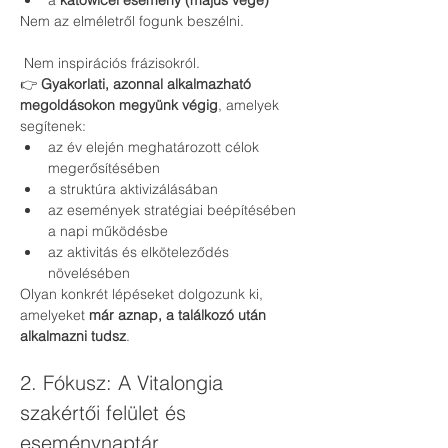
a 
katowicei esemény (május vége)
Nem az elméletről fogunk beszélni.
 Nem inspirációs frázisokról.
👉 
Gyakorlati, azonnal alkalmazható 
megoldásokon megyünk végig
, amelyek 
segítenek:
az év elején meghatározott célok 
megerősítésében
a struktúra aktivizálásában
az események stratégiai beépítésében 
a napi működésbe
az aktivitás és elköteleződés 
növelésében
Olyan konkrét lépéseket dolgozunk ki, 
amelyeket 
már aznap, a találkozó után 
alkalmazni tudsz
.
2. Fókusz: A Vitalongia 
szakértői felület és 
eseménynaptár 