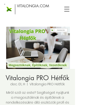
VITALONGIA.COM
Vitalongia PRO Hétfők
dec. 01., H
  |  
Vitalongia PRO Hétfők
Miről szól az este? Segítséget nyújtunk
a megosztóknak és építőknek a
rendelkezésükre álló eszközök profi és