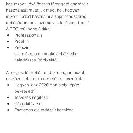
kezünkben lévő összes támogató eszközök 
használatát mutatjuk meg, hol, hogyan, 
miként tudod használni a saját rendszered 
építésében, és a személyes fejlősésedben?
A PRO múködés 3 titka:
Professzionális
Proaktív
Pro szint
szemlélet, ami megkülönbözteti a 
haladókat a "többiektől". 
A megosztói-építői rendszer legfontosabb 
eszközeinek megismertetése, használata:
Hogyan lesz 2026-ban stabil építői 
bevételed?
Tervezés segítése
Célok kitűzése
Esetleges elakadások kezelése
Személyre szabott konzultáció
Kinek szólnak az események?