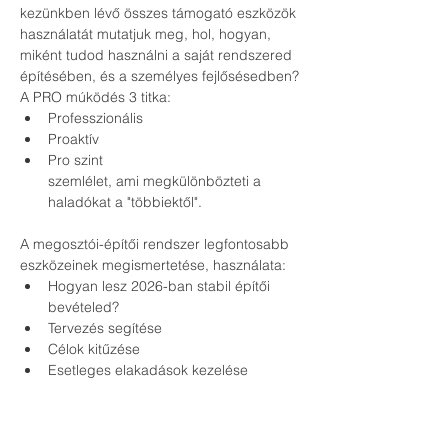
kezünkben lévő összes támogató eszközök 
használatát mutatjuk meg, hol, hogyan, 
miként tudod használni a saját rendszered 
építésében, és a személyes fejlősésedben?
A PRO múködés 3 titka:
Professzionális
Proaktív
Pro szint
szemlélet, ami megkülönbözteti a 
haladókat a "többiektől". 
A megosztói-építői rendszer legfontosabb 
eszközeinek megismertetése, használata:
Hogyan lesz 2026-ban stabil építői 
bevételed?
Tervezés segítése
Célok kitűzése
Esetleges elakadások kezelése
Személyre szabott konzultáció
Kinek szólnak az események?