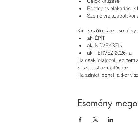
Célok kitűzése
Esetleges elakadások 
Személyre szabott konz
Kinek szólnak az esemény
aki ÉPÍT
aki NÖVEKSZIK
aki TERVEZ 2026-ra
Ha csak "olajozol", ez nem 
késztetést az építéshez.
Ha szintet lépnél, akkor visz
Esemény mego