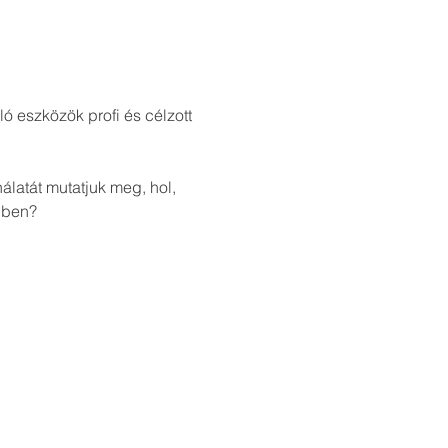
ó eszközök profi és célzott 
latát mutatjuk meg, hol, 
dben?