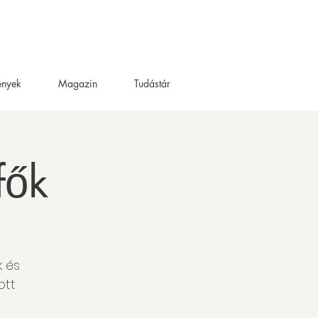
ények
Magazin
Tudástár
fők
k és
ott