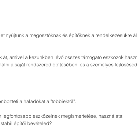
get nyújtunk a megosztóknak és építőknek a rendelkezésükre áll
 át, amivel a kezünkben lévő összes támogató eszközök haszná
álni a saját rendszered építésében, és a személyes fejlősése
bözteti a haladókat a "többiektől". 
r legfontosabb eszközeinek megismertetése, használata:
tabil építői bevételed?