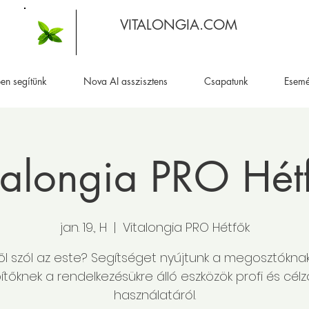
VITALONGIA.COM
en segítünk
Nova AI asszisztens
Csapatunk
Esem
talongia PRO Hét
jan. 19., H
  |  
Vitalongia PRO Hétfők
ől szól az este? Segítséget nyújtunk a megosztókna
ítőknek a rendelkezésükre álló eszközök profi és célz
használatáról.