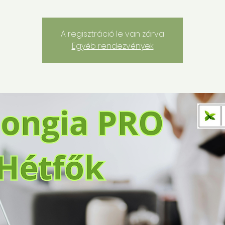
A regisztráció le van zárva
Egyéb rendezvények