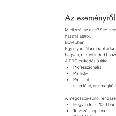
Az eseményről
Miről szól az este? Segítsé
használatáról.
Bővebben:
Egy olyan látásmódot adunk
hogyan, miként tudod haszn
A PRO múködés 3 titka:
Professzionális
Proaktív
Pro szint
szemlélet, ami megkülön
A megosztói-építői rendsze
Hogyan lesz 2026-ban s
Tervezés segítése