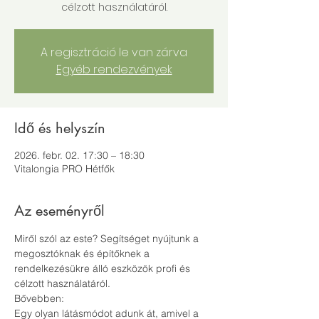
célzott használatáról.
A regisztráció le van zárva
Egyéb rendezvények
Idő és helyszín
2026. febr. 02. 17:30 – 18:30
Vitalongia PRO Hétfők
Az eseményről
Miről szól az este? Segítséget nyújtunk a 
megosztóknak és építőknek a 
rendelkezésükre álló eszközök profi és 
célzott használatáról.
Bővebben:
Egy olyan látásmódot adunk át, amivel a 