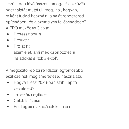
kezünkben lévő összes támogató eszközök 
használatát mutatjuk meg, hol, hogyan, 
miként tudod használni a saját rendszered 
építésében, és a személyes fejlősésedben?
A PRO múködés 3 titka:
Professzionális
Proaktív
Pro szint
szemlélet, ami megkülönbözteti a 
haladókat a "többiektől". 
A megosztói-építői rendszer legfontosabb 
eszközeinek megismertetése, használata:
Hogyan lesz 2026-ban stabil építői 
bevételed?
Tervezés segítése
Célok kitűzése
Esetleges elakadások kezelése
Személyre szabott konzultáció
Kinek szólnak az események?