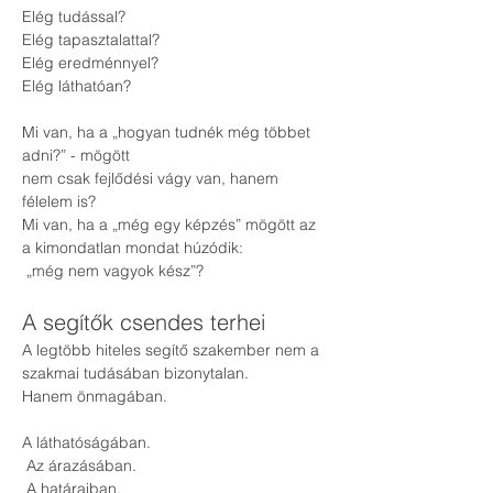
Elég tudással?
Elég tapasztalattal?
Elég eredménnyel?
Elég láthatóan?
Mi van, ha a „hogyan tudnék még többet 
adni?” - mögött
nem csak fejlődési vágy van, hanem 
félelem is?
Mi van, ha a „még egy képzés” mögött az 
a kimondatlan mondat húzódik:
 „még nem vagyok kész”?
A segítők csendes terhei
A legtöbb hiteles segítő szakember nem a 
szakmai tudásában bizonytalan.
Hanem önmagában.
A láthatóságában.
 Az árazásában.
 A határaiban.