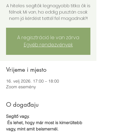
A hiteles segítők legnagyobb titka: ők is
félnek. Mi van, ha eddig pusztán csak
nem jó kérdést tettél fel magadnak?!
A regisztráció le van zárva
Egyéb rendezvények
Vrijeme i mjesto
16. velj 2026. 17:00 – 18:00
Zoom esemény
O događaju
Segítő vagy.
 És lehet, hogy már most is kimerültebb 
vagy, mint amit beismernél.