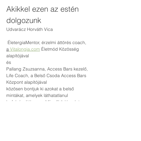
Akikkel ezen az estén 
dolgozunk
Udvarácz Horváth Vica
 ÉletergiaMentor, érzelmi áttörés coach, 
a
Vitalongia.com
 Életmód Közösség 
alapítójával
és
Pallang Zsuzsanna, Access Bars kezelő, 
Life Coach, a Belső Csoda Access Bars 
Központ alapítójával
közösen bontjuk ki azokat a belső 
mintákat, amelyek láthatatlanul 
befolyásolják a segítői működésedet.
Nem megmondjuk, mit csinálj.
Kérdéseket teszünk fel.
Mert a kérdések nyitnak.