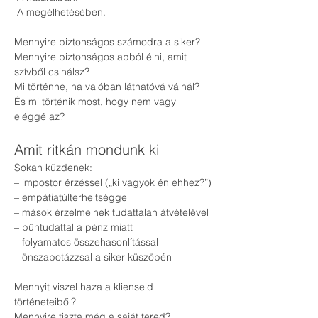
 A megélhetésében.
Mennyire biztonságos számodra a siker?
Mennyire biztonságos abból élni, amit 
szívből csinálsz?
Mi történne, ha valóban láthatóvá válnál?
És mi történik most, hogy nem vagy 
eléggé az?
Amit ritkán mondunk ki
Sokan küzdenek:
– impostor érzéssel („ki vagyok én ehhez?”)
– empátiatúlterheltséggel
– mások érzelmeinek tudattalan átvételével
– bűntudattal a pénz miatt
– folyamatos összehasonlítással
– önszabotázzsal a siker küszöbén
Mennyit viszel haza a klienseid 
történeteiből?
Mennyire tiszta még a saját tered?