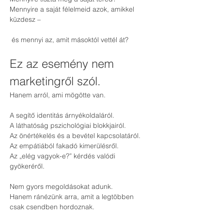
Mennyire a saját félelmeid azok, amikkel 
küzdesz –
 és mennyi az, amit másoktól vettél át?
Ez az esemény nem 
marketingről szól.
Hanem arról, ami mögötte van.
A segítő identitás árnyékoldaláról.
A láthatóság pszichológiai blokkjairól.
Az önértékelés és a bevétel kapcsolatáról.
Az empátiából fakadó kimerülésről.
Az „elég vagyok-e?” kérdés valódi 
gyökeréről.
Nem gyors megoldásokat adunk.
Hanem ránézünk arra, amit a legtöbben 
csak csendben hordoznak.