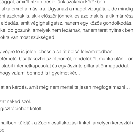
ággal, amiről ritkán beszélünk szakmai körökben.
 alkalomról a másikra. Ugyanazt a magot vizsgáljuk, de mindig 
ni azoknak is, akik először jönnek, és azoknak is, akik már rész
 előadás, amit végighallgatsz, hanem egy közös gondolkodás, 
kkel dolgozunk, amelyek nem lezárnak, hanem teret nyitnak be
zokra van most szükséged.
y végre te is jelen lehess a saját belső folyamatodban.
elérhető. Csatlakozhatsz otthonról, rendelőből, munka után – o
stabil internetkapcsolat és egy őszinte pillanat önmagaddal.
 hogy valami benned is figyelmet kér…
datlan kérdés, amit még nem mertél teljesen megfogalmazni…
zat neked szól.
gisztrációhoz kötött.
-mailben küldjük a Zoom csatlakozási linket, amelyen keresztü
be.