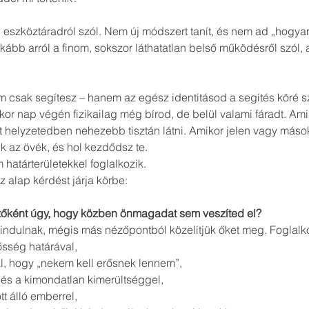
eszköztáradról szól. Nem új módszert tanít, és nem ad „hogyan
nkább arról a finom, sokszor láthatatlan belső működésről szól, 
em csak segítesz – hanem az egész identitásod a segítés köré s
kor nap végén fizikailag még bírod, de belül valami fáradt. Ami
 helyzetedben nehezebb tisztán látni. Amikor jelen vagy máso
k az övék, és hol kezdődsz te.
 határterületekkel foglalkozik.
 alap kérdést járja körbe:
tőként úgy, hogy közben önmagadat sem veszíted el?
indulnak, mégis más nézőpontból közelítjük őket meg. Foglalk
lősség határával,
l, hogy „nekem kell erősnek lennem”,
 és a kimondatlan kimerültséggel,
tt álló emberrel,