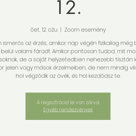
12.
čet, 12. ožu
  |  
Zoom esemény
n ismerős az érzés, amikor nap végén fizikailag még b
 belül valami fáradt. Amikor pontosan tudod, mit mo
oknak, de a saját helyzetedben nehezebb tisztán lá
or jelen vagy mások érzelmeiben, de nem mindig vil
hol végződik az övék, és hol kezdődsz te.
A regisztráció le van zárva
Egyéb rendezvények