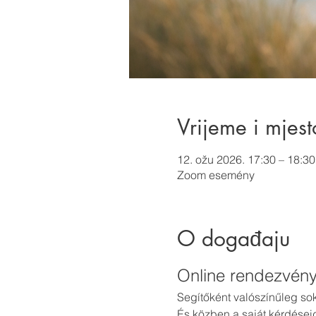
Vrijeme i mjest
12. ožu 2026. 17:30 – 18:30
Zoom esemény
O događaju
Online rendezvén
Segítőként valószínűleg sok
És közben a saját kérdéseid