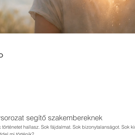
o
ysorozat segítő szakembereknek
 történetet hallasz. Sok fájdalmat. Sok bizonytalanságot. Sok k
del mi történik?