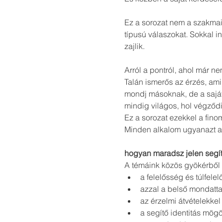
Ez a sorozat nem a szakmai 
típusú válaszokat. Sokkal i
zajlik.
Arról a pontról, ahol már n
Talán ismerős az érzés, ami
mondj másoknak, de a saját
mindig világos, hol végződi
Ez a sorozat ezekkel a finom
Minden alkalom ugyanazt az
hogyan maradsz jelen segí
A témáink közös gyökérből 
a felelősség és túlfele
azzal a belső mondatta
az érzelmi átvételekkel
a segítő identitás mögö