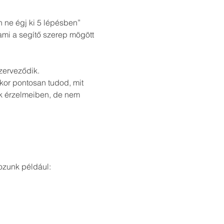
 ne égj ki 5 lépésben” 
ami a segítő szerep mögött 
zerveződik.
kor pontosan tudod, mit 
k érzelmeiben, de nem 
ozunk például: