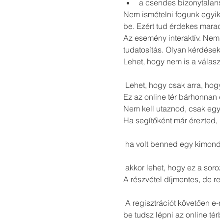
a csendes bizonytalans
Nem ismételni fogunk egyik
be. Ezért tud érdekes marad
Az esemény interaktív. Nem
tudatosítás. Olyan kérdése
Lehet, hogy nem is a válas
 Lehet, hogy csak arra, hog
Ez az online tér bárhonnan 
Nem kell utaznod, csak egy 
Ha segítőként már érezted,
 ha volt benned egy kimon
 akkor lehet, hogy ez a soro
A részvétel díjmentes, de re
 A regisztrációt követően e
be tudsz lépni az online tér