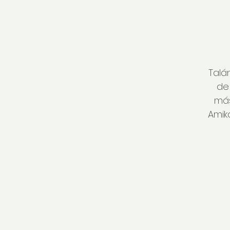
Talá
de
más
Amik