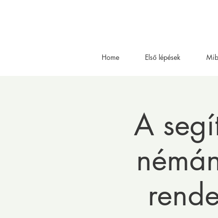
Home
Első lépések
Mib
A seg
némán 
rende