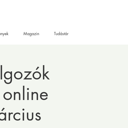
ények
Magazin
Tudástár
lgozók
 online
árcius