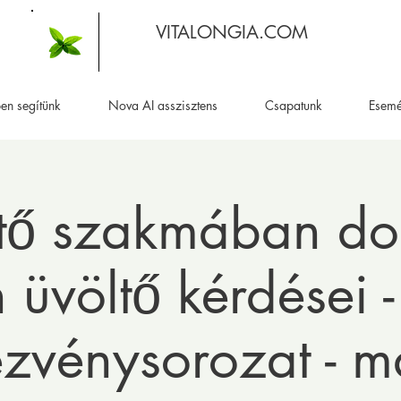
VITALONGIA.COM
en segítünk
Nova AI asszisztens
Csapatunk
Esem
ítő szakmában do
üvöltő kérdései -
zvénysorozat - m