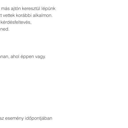
más ajtón keresztül lépünk 
t vettek korábbi alkalmon.
kérdésfeltevés, 
nned.
nnan, ahol éppen vagy. 
l az esemény időpontjában 