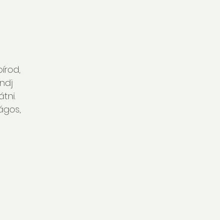
írod,
ndj
tni.
ágos,