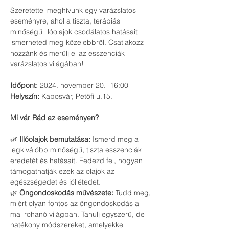
Szeretettel meghívunk egy varázslatos 
eseményre, ahol a tiszta, terápiás 
minőségű illóolajok csodálatos hatásait 
ismerheted meg közelebbről. Csatlakozz 
hozzánk és merülj el az esszenciák 
varázslatos világában!
Időpont:
 2024. november 20.  16:00 
Helyszín:
 Kaposvár, Petőfi u.15.
Mi vár Rád az eseményen?
🌿 
Illóolajok bemutatása:
 Ismerd meg a 
legkiválóbb minőségű, tiszta esszenciák 
eredetét és hatásait. Fedezd fel, hogyan 
támogathatják ezek az olajok az 
egészségedet és jóllétedet.
🌿 
Öngondoskodás művészete:
 Tudd meg, 
miért olyan fontos az öngondoskodás a 
mai rohanó világban. Tanulj egyszerű, de 
hatékony módszereket, amelyekkel 