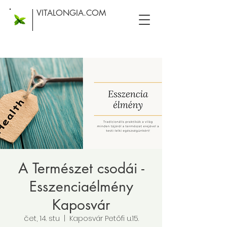
VITALONGIA.COM
A Természet csodái -
Esszenciaélmény
Kaposvár
čet, 14. stu
  |  
Kaposvár Petőfi u.15.