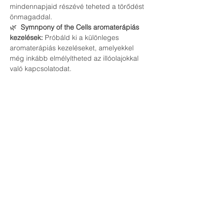
mindennapjaid részévé teheted a törődést 
önmagaddal.
🌿 
 Symnpony of the Cells aromaterápiás 
kezelések:
 Próbáld ki a különleges 
aromaterápiás kezeléseket, amelyekkel 
még inkább elmélyítheted az illóolajokkal 
való kapcsolatodat.
Ne hagyd ki ezt az egyedülálló 
lehetőséget, hogy megtapasztald a 
természet gyógyító erejét és feltöltődj 
energiával! Hozd el barátaidat is, és 
töltsünk együtt egy inspiráló és relaxáló 
estét.
Regisztrálj most és biztosítsd helyed az 
eseményen!
Várunk szeretettel!
Anilkó és Vica