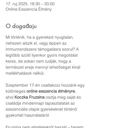
17. ruj 2025. 18:30 – 20:00
Online Esszencia Élmény
O događaju
Mi történik, ha a gyereked nyugtalan, 
nehezen alszik el, vagy éppen az 
immunrendszere támogatásra szorul? A 
legtöbb szülő ilyenkor gyors megoldást 
keres, de sokan nem tudják, hogy a 
természet ereje mennyi lehetőséget kínál 
mellékhatások nélkül.
Szeptember 17-én csatlakozz hozzánk egy 
különleges 
online esszencia élményre
, 
ahol 
Koczka Fruzsina
 osztja meg saját és 
családja mindennapi tapasztalatait az 
esszenciális olajok gyerekeknél történő 
gyakorlati használatáról.
Fruzsina nem elméletekről beszél – hanem 