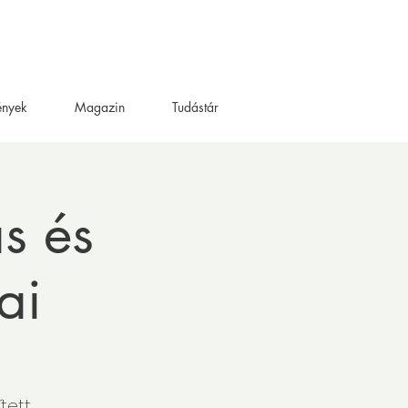
ények
Magazin
Tudástár
s és
ai
tett