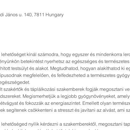
adi János u. 140, 7811 Hungary
lehetőséget kínál számodra, hogy egyszer és mindenkorra lero
seményünkön betekintést nyerhetsz az egészséges és természet
hított testsúlyt és alakot. Megtudhatod, hogyan alakíthatod ki e
ípusodnak megfelelően, és felfedezheted a természetes gyógy
 egészségedet.
t szakértők és táplálkozási szakemberek fogják megosztani vel
dszereket. Megismerhetjük a legjobb gyógynövényeket, amely
étvágyat és fokozzák az energiaszintet. Emellett olyan termész
 segítenek csökkenteni a stresszt és javítani az alvást, ami sz
l lehetőséged nyílik kérdezni a szakemberektől, megosztani tap