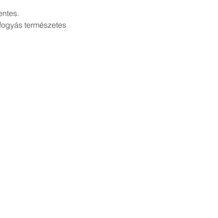
entes.
fogyás természetes 