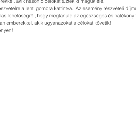
kkel, akik hasonló célokat tűztek ki maguk elé.
észvételre a lenti gombra kattintva.  Az esemény részvételi díjm
lmas lehetőségről, hogy megtanuld az egészséges és hatékony 
yan emberekkel, akik ugyanazokat a célokat követik!
ényen!