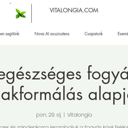
VITALONGIA.COM
en segítünk
Nova AI asszisztens
Csapatunk
Esem
egészséges fogyá
lakformálás alapj
pon, 29. sij
  |  
Vitalongia
szer és mindenkorra leromboljuk a fogyás köré felépí