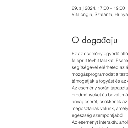
29. sij 2024. 17:00 – 19:00
Vitalongia, Szalánta, Huny
O događaju
Ez az esemény egyedülálló 
felépült tévhit falakat. E
segítségével elérheted az á
mozgásprogramodat a testt
támogatják a fogyást és az
Az esemény során tapasztal
eredményeket és bevált mó
anyagcserét, csökkentik az 
megosztanak velünk, amelyek
egészség szempontjából.
Az eseményt interaktív, aho