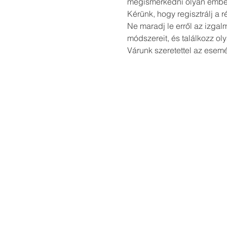
megismerkedni olyan embere
Kérünk, hogy regisztrálj a r
Ne maradj le erről az izga
módszereit, és találkozz ol
Várunk szeretettel az esem