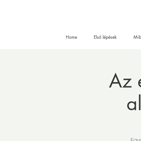
Home
Első lépések
Mib
Az 
a
Egy