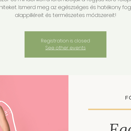
hiteket. Ismerd meg az egészséges és hatékony fo
alappilléreit és természetes módszereit!
Registration is closed
See other events