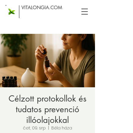
VITALONGIA.COM
Célzott protokollok és
tudatos prevenció
illóolajokkal
čet, 09. srp
  |  
Béla háza