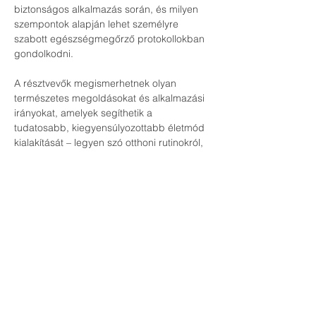
biztonságos alkalmazás során, és milyen 
szempontok alapján lehet személyre 
szabott egészségmegőrző protokollokban 
gondolkodni.
A résztvevők megismerhetnek olyan 
természetes megoldásokat és alkalmazási 
irányokat, amelyek segíthetik a 
tudatosabb, kiegyensúlyozottabb életmód 
kialakítását – legyen szó otthoni rutinokról, 
családi jóllétről, munkahelyi terhelésről 
vagy a szervezet mindennapi 
támogatásáról.
Az esemény nem orvosi tanácsadás, nem 
diagnosztizál, nem kezel betegséget, és 
nem helyettesíti az orvosi vizsgálatot vagy 
terápiát. A program célja edukáció, 
szemléletformálás és gyakorlati inspiráció 
az egészségmegőrző életmód 
támogatásához.