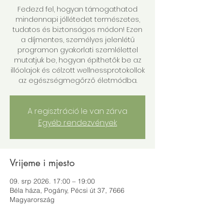
Fedezd fel, hogyan támogathatod
mindennapi jóllétedet természetes,
tudatos és biztonságos módon! Ezen
a díjmentes, személyes jelenlétű
programon gyakorlati szemlélettel
mutatjuk be, hogyan építhetők be az
illóolajok és célzott wellnessprotokollok
az egészségmegőrző életmódba.
A regisztráció le van zárva
Egyéb rendezvények
Vrijeme i mjesto
09. srp 2026. 17:00 – 19:00
Béla háza, Pogány, Pécsi út 37, 7666
Magyarország