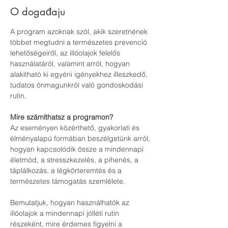
O događaju
A program azoknak szól, akik szeretnének 
többet megtudni a természetes prevenció 
lehetőségeiről, az illóolajok felelős 
használatáról, valamint arról, hogyan 
alakítható ki egyéni igényekhez illeszkedő, 
tudatos önmagunkról való gondoskodási 
rutin.
Mire számíthatsz a programon?
Az eseményen közérthető, gyakorlati és 
élményalapú formában beszélgetünk arról, 
hogyan kapcsolódik össze a mindennapi 
életmód, a stresszkezelés, a pihenés, a 
táplálkozás, a légkörteremtés és a 
természetes támogatás szemlélete.
Bemutatjuk, hogyan használhatók az 
illóolajok a mindennapi jólléti rutin 
részeként, mire érdemes figyelni a 