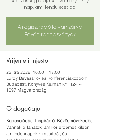
A közösség ereje. A jövő iránya. Egy
nap, ami lendületet ad.
A regisztráció le van zárva
Egyéb rendezvények
Vrijeme i mjesto
25. tra 2026. 10:00 – 18:00
Lurdy Bevásárló- és Konferenciaközpont,
Budapest, Könyves Kálmán krt. 12-14,
1097 Magyarország
O događaju
Kapcsolódás. Inspiráció. Közös növekedés.
Vannak pillanatok, amikor érdemes kilépni 
a mindennapok ritmusából, és 