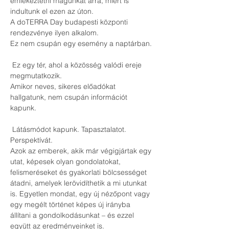
emlékeztetni magunkat arra, miért is 
indultunk el ezen az úton.
A doTERRA Day budapesti központi 
rendezvénye ilyen alkalom.
Ez nem csupán egy esemény a naptárban.
 Ez egy tér, ahol a közösség valódi ereje 
megmutatkozik.
Amikor neves, sikeres előadókat 
hallgatunk, nem csupán információt 
kapunk.
 Látásmódot kapunk. Tapasztalatot. 
Perspektívát.
Azok az emberek, akik már végigjártak egy 
utat, képesek olyan gondolatokat, 
felismeréseket és gyakorlati bölcsességet 
átadni, amelyek lerövidíthetik a mi utunkat 
is. Egyetlen mondat, egy új nézőpont vagy 
egy megélt történet képes új irányba 
állítani a gondolkodásunkat – és ezzel 
együtt az eredményeinket is.