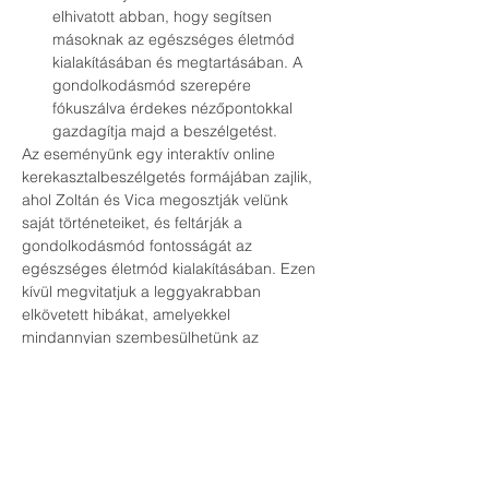
elhivatott abban, hogy segítsen 
másoknak az egészséges életmód 
kialakításában és megtartásában. A 
gondolkodásmód szerepére 
fókuszálva érdekes nézőpontokkal 
gazdagítja majd a beszélgetést.
Az eseményünk egy interaktív online 
kerekasztalbeszélgetés formájában zajlik, 
ahol Zoltán és Vica megosztják velünk 
saját történeteiket, és feltárják a 
gondolkodásmód fontosságát az 
egészséges életmód kialakításában. Ezen 
kívül megvitatjuk a leggyakrabban 
elkövetett hibákat, amelyekkel 
mindannyian szembesülhetünk az 
egészségünkkel kapcsolatban.
Az eseményen való részvétel teljesen 
ingyenes, azonban a helyek korlátozott 
száma miatt kérjük, hogy jelentkezzetek 
előzetesen regisztráljatok a lenti 
Regisztráció gombra kattintva!