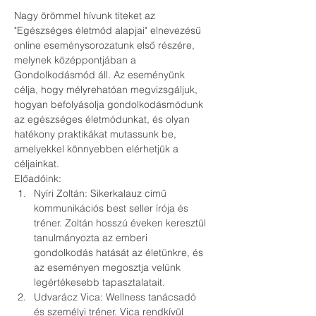
Nagy örömmel hívunk titeket az 
"Egészséges életmód alapjai" elnevezésű 
online eseménysorozatunk első részére, 
melynek középpontjában a 
Gondolkodásmód áll. Az eseményünk 
célja, hogy mélyrehatóan megvizsgáljuk, 
hogyan befolyásolja gondolkodásmódunk 
az egészséges életmódunkat, és olyan 
hatékony praktikákat mutassunk be, 
amelyekkel könnyebben elérhetjük a 
céljainkat.
Előadóink:
Nyíri Zoltán: Sikerkalauz című 
kommunikációs best seller írója és 
tréner. Zoltán hosszú éveken keresztül 
tanulmányozta az emberi 
gondolkodás hatását az életünkre, és 
az eseményen megosztja velünk 
legértékesebb tapasztalatait.
Udvarácz Vica: Wellness tanácsadó 
és személyi tréner. Vica rendkívül 