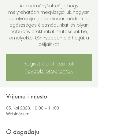
Az eseményünk célja, hogy
mélyrehatóan megvizsgáljuk, hogyan
befolyásolja gondolkodásmódunk az
egészséges életmódunkat, és olyan
hatékony praktikákat mutassunk be,
amelyekkel könnyebben elérhetjük a
céljainkat.
Regisztrációt lezártuk
További programok
Vrijeme i mjesto
05. kol 2023. 10:00 – 11:00
Webinárium
O događaju