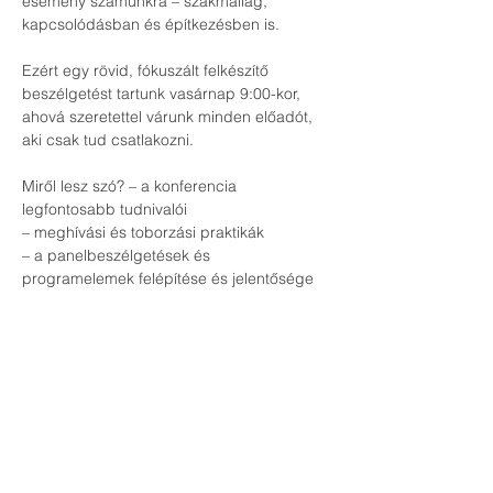
esemény számunkra – szakmailag, 
kapcsolódásban és építkezésben is.
Ezért egy rövid, fókuszált felkészítő 
beszélgetést tartunk vasárnap 9:00-kor, 
ahová szeretettel várunk minden előadót, 
aki csak tud csatlakozni.
Miről lesz szó? – a konferencia 
legfontosabb tudnivalói
– meghívási és toborzási praktikák
– a panelbeszélgetések és 
programelemek felépítése és jelentősége
Ez nem csak egy egyeztetés.
Ezeken az eseményeken nagyon sok múlik 
– jelenlétben, hatásban és a wellness 
tanácsadói utad következő szintjében is.
Ha tudsz, mindenképp legyél ott – együtt 
sokkal erősebben tudunk megjelenni.
Találkozunk vasárnap! 🙌