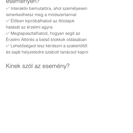
eseményen?
✅ Interaktív bemutatóra, ahol személyesen 
ismerkedhetsz meg a módszertannal
✅ Élőben kipróbálhatod az illóolajok 
hatását az érzelmi agyra
✅ Megtapasztalhatod, hogyan segít az 
Érzelmi Áttörés a belső blokkok oldásában
✅ Lehetőséged lesz kérdezni a szakértőtől 
és saját helyzetedre szabott tanácsot kapni
Kinek szól az esemény?
👉 Akinek elege van abból, hogy a stressz, 
a szorongás vagy a negatív gondolatok 
irányítják a mindennapjait
👉 Aki szeretne könnyebben elengedni 
régi mintákat és érzelmi terheket
👉 Aki nyitott a természetes, 
mellékhatásmentes megoldásokra
✨ 
Ne hagyd ki ezt a különleges 
alkalmat!
Gyere el, és tapasztald meg, 