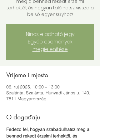
meg a benned rekedt érzelmi
terhektől, és hogyan találhatsz vissza a
belső egyensúlyhoz!
Nincs eladható jegy
Egyéb események
megjelenítése
Vrijeme i mjesto
06. ruj 2025. 10:00 – 13:00
Szalánta, Szalánta, Hunyadi János u. 140,
7811 Magyarország
O događaju
Fedezd fel, hogyan szabadulhatsz meg a 
benned rekedt érzelmi terhektől, és 