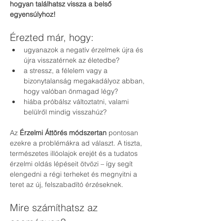
hogyan találhatsz vissza a belső 
egyensúlyhoz!
Érezted már, hogy:
ugyanazok a negatív érzelmek újra és 
újra visszatérnek az életedbe?
a stressz, a félelem vagy a 
bizonytalanság megakadályoz abban, 
hogy valóban önmagad légy?
hiába próbálsz változtatni, valami 
belülről mindig visszahúz?
Az 
Érzelmi Áttörés módszertan
 pontosan 
ezekre a problémákra ad választ. A tiszta, 
természetes illóolajok erejét és a tudatos 
érzelmi oldás lépéseit ötvözi – így segít 
elengedni a régi terheket és megnyitni a 
teret az új, felszabadító érzéseknek.
Mire számíthatsz az 