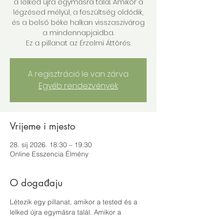
a lelked újra egymásra talál. Amikor a
légzésed mélyül, a feszültség oldódik,
és a belső béke halkan visszaszivárog
a mindennapjaidba.
Ez a pillanat az Érzelmi Áttörés.
A regisztráció le van zárva
Egyéb rendezvények
Vrijeme i mjesto
28. sij 2026. 18:30 – 19:30
Online Esszencia Élmény
O događaju
Létezik egy pillanat, amikor a tested és a 
lelked újra egymásra talál. Amikor a 