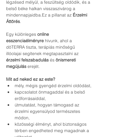
légzésed mélyül, a feszültség oldódik, és a 
belső béke halkan visszaszivárog a 
mindennapjaidba.Ez a pillanat az 
Érzelmi 
Áttörés
.
Egy különleges 
online 
esszenciaélményre
 hívunk, ahol a 
dōTERRA tiszta, terápiás minőségű 
illóolajai segítenek megtapasztalni az 
érzelmi felszabadulás
 és 
önismereti 
megújulás
 erejét.
Mit ad neked ez az este?
mély, mégis gyengéd érzelmi oldódást,
kapcsolatot önmagaddal és a belső 
erőforrásaiddal,
útmutatást, hogyan támogasd az 
érzelmi egyensúlyod természetes 
módon,
közösségi élményt, ahol biztonságos 
térben engedheted meg magadnak a 