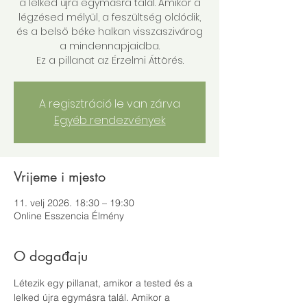
a lelked újra egymásra talál. Amikor a
légzésed mélyül, a feszültség oldódik,
és a belső béke halkan visszaszivárog
a mindennapjaidba.
Ez a pillanat az Érzelmi Áttörés.
A regisztráció le van zárva
Egyéb rendezvények
Vrijeme i mjesto
11. velj 2026. 18:30 – 19:30
Online Esszencia Élmény
O događaju
Létezik egy pillanat, amikor a tested és a 
lelked újra egymásra talál. Amikor a 