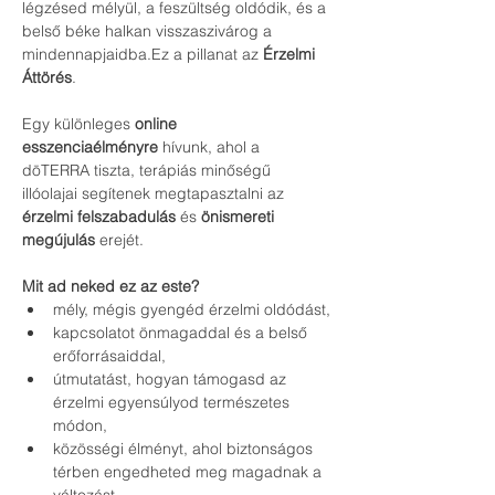
légzésed mélyül, a feszültség oldódik, és a 
belső béke halkan visszaszivárog a 
mindennapjaidba.Ez a pillanat az 
Érzelmi 
Áttörés
.
Egy különleges 
online 
esszenciaélményre
 hívunk, ahol a 
dōTERRA tiszta, terápiás minőségű 
illóolajai segítenek megtapasztalni az 
érzelmi felszabadulás
 és 
önismereti 
megújulás
 erejét.
Mit ad neked ez az este?
mély, mégis gyengéd érzelmi oldódást,
kapcsolatot önmagaddal és a belső 
erőforrásaiddal,
útmutatást, hogyan támogasd az 
érzelmi egyensúlyod természetes 
módon,
közösségi élményt, ahol biztonságos 
térben engedheted meg magadnak a 