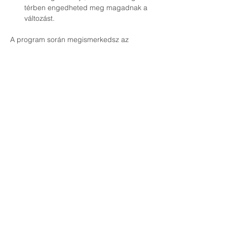
térben engedheted meg magadnak a 
változást.
A program során megismerkedsz az 
esszenciális olajokkal, amelyek az Érzelmi 
Áttörés módszertan szemléletét követve 
támogatják a tested és lelked harmóniáját. 
Megtapasztalod, hogyan lehet az illatokon 
keresztül 
mélyebb önismerethez és érzelmi 
áttöréshez
 jutni – akár otthonod 
kényelméből is.
Az est kulcsszavai:
elengedés – önszeretet – egyensúly – 
harmónia – újrakezdés
Szeretettel várunk erre az átalakító 
élményre – csak egy csepp kell hozzá, 
hogy elinduljon a változás.
Podijelite ovaj događaj