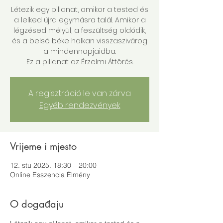
Létezik egy pillanat, amikor a tested és
a lelked újra egymásra talál. Amikor a
légzésed mélyül, a feszültség oldódik,
és a belső béke halkan visszaszivárog
a mindennapjaidba.
Ez a pillanat az Érzelmi Áttörés.
A regisztráció le van zárva
Egyéb rendezvények
Vrijeme i mjesto
12. stu 2025. 18:30 – 20:00
Online Esszencia Élmény
O događaju