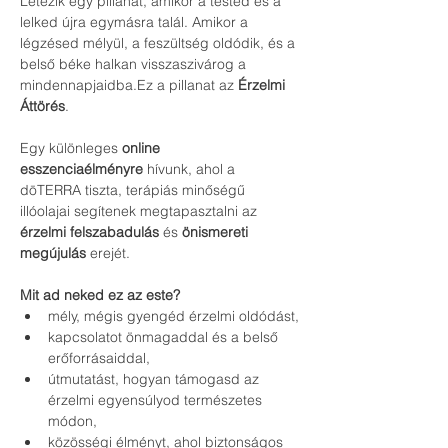
Létezik egy pillanat, amikor a tested és a 
lelked újra egymásra talál. Amikor a 
légzésed mélyül, a feszültség oldódik, és a 
belső béke halkan visszaszivárog a 
mindennapjaidba.Ez a pillanat az 
Érzelmi 
Áttörés
.
Egy különleges 
online 
esszenciaélményre
 hívunk, ahol a 
dōTERRA tiszta, terápiás minőségű 
illóolajai segítenek megtapasztalni az 
érzelmi felszabadulás
 és 
önismereti 
megújulás
 erejét.
Mit ad neked ez az este?
mély, mégis gyengéd érzelmi oldódást,
kapcsolatot önmagaddal és a belső 
erőforrásaiddal,
útmutatást, hogyan támogasd az 
érzelmi egyensúlyod természetes 
módon,
közösségi élményt, ahol biztonságos 