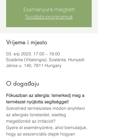
Eseményünk megtelt!
További programok
Vrijeme i mjesto
03. srp 2023. 17:00 – 19:00
Szalánta (Vitalongia), Szalánta, Hunyadi
János u. 140, 7811 Hungary
O događaju
Fókuszban az allergia: Ismerkedj meg a 
természet nyújtotta segítséggel!
Szeretnéd természetes módon enyhíteni 
az allergiás tüneteidet, esetleg 
megelőznéd az irritációt?
Gyere el eseményünkre, ahol bemutatjuk, 
hogy az esszenciális olajok hogyan 