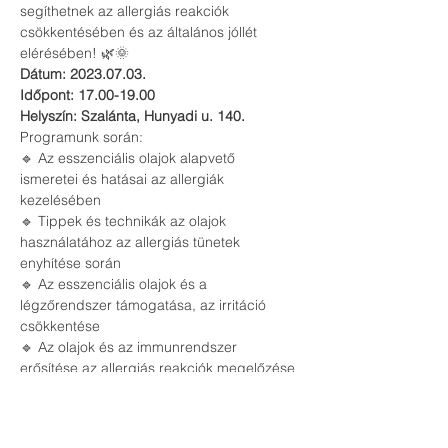
segíthetnek az allergiás reakciók 
csökkentésében és az általános jóllét 
elérésében! 🌿🌞
Dátum: 2023.07.03.
Időpont: 17.00-19.00 
Helyszín: Szalánta, Hunyadi u. 140.
Programunk során: 
🔹 Az esszenciális olajok alapvető 
ismeretei és hatásai az allergiák 
kezelésében 
🔹 Tippek és technikák az olajok 
használatához az allergiás tünetek 
enyhítése során 
🔹 Az esszenciális olajok és a 
légzőrendszer támogatása, az irritáció 
csökkentése 
🔹 Az olajok és az immunrendszer 
erősítése az allergiás reakciók megelőzése 
érdekében 
🔹 Interaktív beszélgetések és 
tapasztalatok megosztása a résztvevőkkel