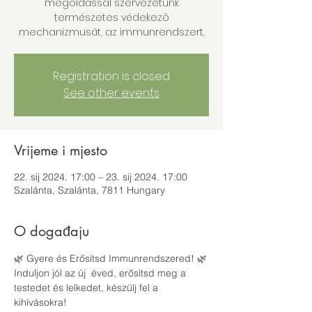
megoldással szervezetünk
természetes védekező
mechanizmusát, az immunrendszert.
Registration is closed
See other events
Vrijeme i mjesto
22. sij 2024. 17:00 – 23. sij 2024. 17:00
Szalánta, Szalánta, 7811 Hungary
O događaju
🌿 Gyere és Erősítsd Immunrendszered! 🌿
Induljon jól az új  éved, erősítsd meg a 
testedet és lelkedet, készülj fel a 
kihívásokra!