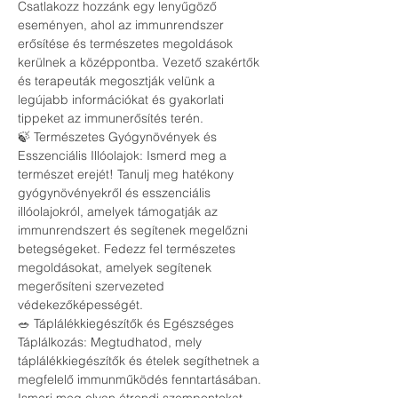
Csatlakozz hozzánk egy lenyűgöző 
eseményen, ahol az immunrendszer 
erősítése és természetes megoldások 
kerülnek a középpontba. Vezető szakértők 
és terapeuták megosztják velünk a 
legújabb információkat és gyakorlati 
tippeket az immunerősítés terén.
🍃 Természetes Gyógynövények és 
Esszenciális Illóolajok: Ismerd meg a 
természet erejét! Tanulj meg hatékony 
gyógynövényekről és esszenciális 
illóolajokról, amelyek támogatják az 
immunrendszert és segítenek megelőzni 
betegségeket. Fedezz fel természetes 
megoldásokat, amelyek segítenek 
megerősíteni szervezeted 
védekezőképességét.
🥗 Táplálékkiegészítők és Egészséges 
Táplálkozás: Megtudhatod, mely 
táplálékkiegészítők és ételek segíthetnek a 
megfelelő immunműködés fenntartásában. 