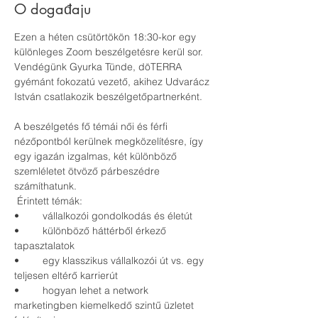
O događaju
Ezen a héten csütörtökön 18:30-kor egy 
különleges Zoom beszélgetésre kerül sor.  
Vendégünk Gyurka Tünde, dōTERRA 
gyémánt fokozatú vezető, akihez Udvarácz 
István csatlakozik beszélgetőpartnerként.  
A beszélgetés fő témái női és férfi 
nézőpontból kerülnek megközelítésre, így 
egy igazán izgalmas, két különböző 
szemléletet ötvöző párbeszédre 
számíthatunk. 
 Érintett témák: 
•	vállalkozói gondolkodás és életút 	
•	különböző háttérből érkező 
tapasztalatok 	
•	egy klasszikus vállalkozói út vs. egy 
teljesen eltérő karrierút 	
•	hogyan lehet a network 
marketingben kiemelkedő szintű üzletet 