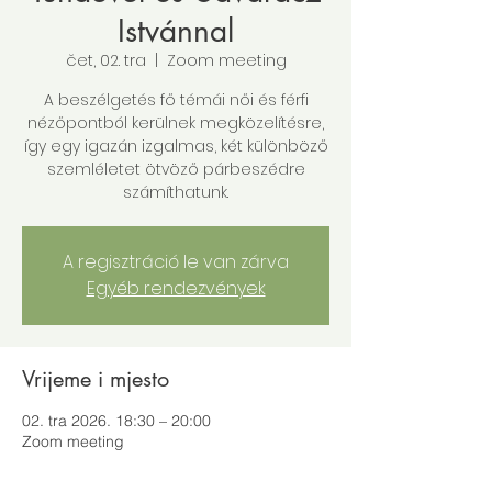
Istvánnal
čet, 02. tra
  |  
Zoom meeting
A beszélgetés fő témái női és férfi
nézőpontból kerülnek megközelítésre,
így egy igazán izgalmas, két különböző
szemléletet ötvöző párbeszédre
számíthatunk.
A regisztráció le van zárva
Egyéb rendezvények
Vrijeme i mjesto
02. tra 2026. 18:30 – 20:00
Zoom meeting