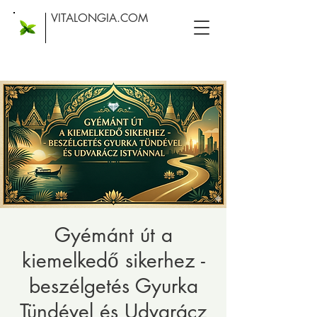
VITALONGIA.COM
Gyémánt út a
kiemelkedő sikerhez -
beszélgetés Gyurka
Tündével és Udvarácz