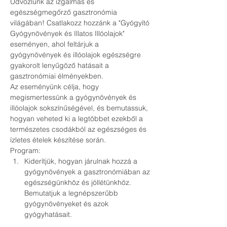
Üdvözlünk az izgalmas és 
egészségmegőrző gasztronómia 
világában! Csatlakozz hozzánk a "Gyógyító 
Gyógynövények és Illatos Illóolajok" 
eseményen, ahol feltárjuk a 
gyógynövények és illóolajok egészségre 
gyakorolt lenyűgöző hatásait a 
gasztronómiai élményekben.
Az eseményünk célja, hogy 
megismertessünk a gyógynövények és 
illóolajok sokszínűségével, és bemutassuk, 
hogyan veheted ki a legtöbbet ezekből a 
természetes csodákból az egészséges és 
ízletes ételek készítése során.
Program:   
Kiderítjük, hogyan járulnak hozzá a 
gyógynövények a gasztronómiában az 
egészségünkhöz és jóllétünkhöz.

Bemutatjuk a legnépszerűbb 
gyógynövényeket és azok 