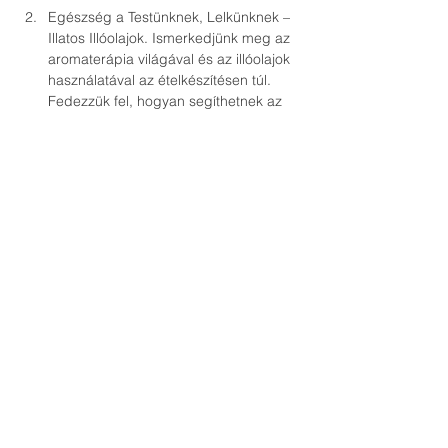
Egészség a Testünknek, Lelkünknek – 
Illatos Illóolajok. Ismerkedjünk meg az 
aromaterápia világával és az illóolajok 
használatával az ételkészítésen túl.

Fedezzük fel, hogyan segíthetnek az 
illóolajok a stressz csökkentésében, az 
emésztés haromnizálásában, 
méregtelenítésben és a hangulatunk 
Együttműködés és Kérdések. 
Megosztjuk tapasztalataikat, és 
A részvétel korlátozott, ezért kérjük, hogy 
mihamarabb regisztrálj az eseményre, 
hogy biztosítsd helyedet! 