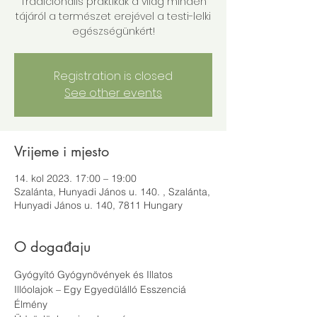
Tradicionális praktikák a világ minden
tájáról a természet erejével a testi-lelki
egészségünkért!
Registration is closed
See other events
Vrijeme i mjesto
14. kol 2023. 17:00 – 19:00
Szalánta, Hunyadi János u. 140. , Szalánta,
Hunyadi János u. 140, 7811 Hungary
O događaju
Gyógyító Gyógynövények és Illatos 
Illóolajok – Egy Egyedülálló Esszenciá 
Élmény