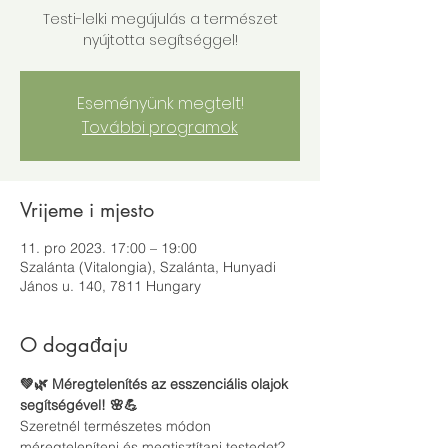
Testi-lelki megújulás a természet
nyújtotta segítséggel!
Eseményünk megtelt!
További programok
Vrijeme i mjesto
11. pro 2023. 17:00 – 19:00
Szalánta (Vitalongia), Szalánta, Hunyadi
János u. 140, 7811 Hungary
O događaju
💚🌿 Méregtelenítés az esszenciális olajok 
segítségével! 🌸💪
Szeretnél természetes módon 
méregteleníteni és megtisztítani testedet? 