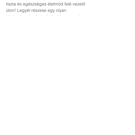
tiszta és egészséges életmód felé vezető 
úton! Legyél részese egy olyan 
közösségnek, ahol mindenki azon az úton 
jár, hogy megtisztítsa testét és megőrizze 
vitalitását!
Kattints a 
Regisztráció
 gombra, és gyere el 
erre az eseményre, amelyért a 
légzőrendszered lesz a leghálásabb!
#méregtelenítés
#testtisztítás
#esszenciálisolajok
#természetessegítség
#egészségeséletmód
#emésztéstámogatás
#energetikaiegység
#jóllét
Podijelite ovaj događaj