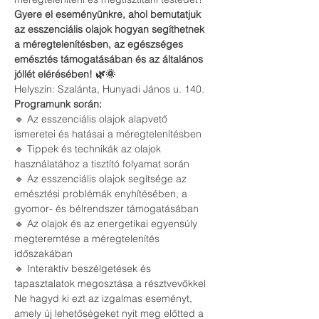
Gyere el eseményünkre, ahol bemutatjuk 
az esszenciális olajok hogyan segíthetnek 
a méregtelenítésben, az egészséges 
emésztés támogatásában és az általános 
jóllét elérésében! 🌿🌞
Helyszín: Szalánta, Hunyadi János u. 140.
Programunk során: 
🔹 Az esszenciális olajok alapvető 
ismeretei és hatásai a méregtelenítésben 
🔹 Tippek és technikák az olajok 
használatához a tisztító folyamat során 
🔹 Az esszenciális olajok segítsége az 
emésztési problémák enyhítésében, a 
gyomor- és bélrendszer támogatásában
🔹 Az olajok és az energetikai egyensúly 
megteremtése a méregtelenítés 
időszakában 
🔹 Interaktív beszélgetések és 
tapasztalatok megosztása a résztvevőkkel
Ne hagyd ki ezt az izgalmas eseményt, 
amely új lehetőségeket nyit meg előtted a 