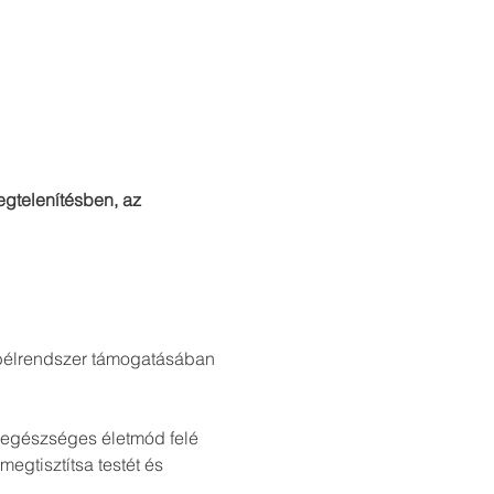
gtelenítésben, az 
 bélrendszer támogatásában
s egészséges életmód felé 
egtisztítsa testét és 