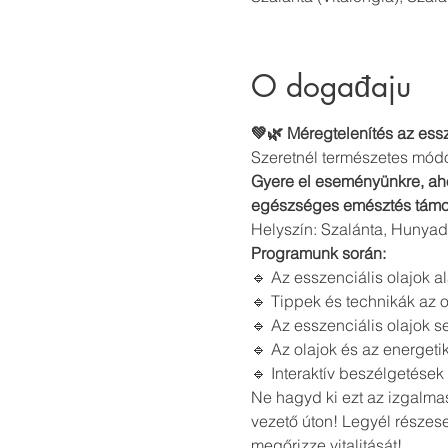
O događaju
💚🌿 Méregtelenítés az essz
Szeretnél természetes módon
Gyere el eseményünkre, aho
egészséges emésztés támoga
Helyszín: Szalánta, Hunyad
Programunk során: 
🔹 Az esszenciális olajok a
🔹 Tippek és technikák az ol
🔹 Az esszenciális olajok 
🔹 Az olajok és az energet
🔹 Interaktív beszélgetések
Ne hagyd ki ezt az izgalmas
vezető úton! Legyél részese
megőrizze vitalitását!