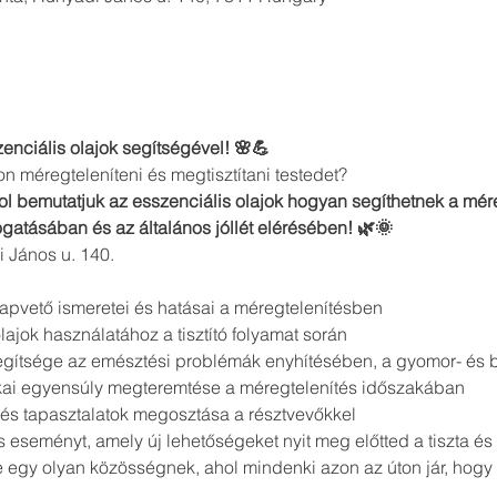
enciális olajok segítségével! 🌸💪
 méregteleníteni és megtisztítani testedet? 
l bemutatjuk az esszenciális olajok hogyan segíthetnek a mére
tásában és az általános jóllét elérésében! 🌿🌞
i János u. 140.
lapvető ismeretei és hatásai a méregtelenítésben 
ajok használatához a tisztító folyamat során 
segítsége az emésztési problémák enyhítésében, a gyomor- és
ikai egyensúly megteremtése a méregtelenítés időszakában 
 és tapasztalatok megosztása a résztvevőkkel
 eseményt, amely új lehetőségeket nyit meg előtted a tiszta é
 egy olyan közösségnek, ahol mindenki azon az úton jár, hogy m