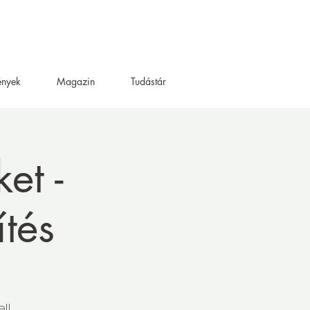
ények
Magazin
Tudástár
et -
ítés
l!