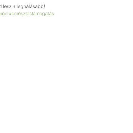
d lesz a leghálásabb!
mód
#emésztéstámogatás