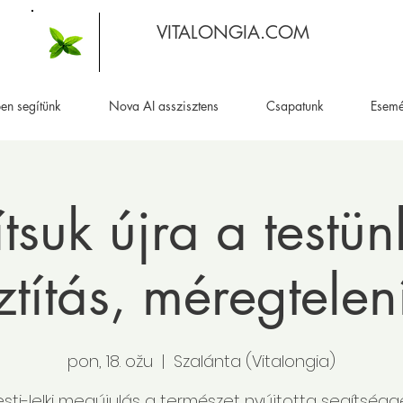
VITALONGIA.COM
en segítünk
Nova AI asszisztens
Csapatunk
Esem
ítsuk újra a testünk
ztítás, méregtelen
pon, 18. ožu
  |  
Szalánta (Vitalongia)
esti-lelki megújulás a természet nyújtotta segítségge