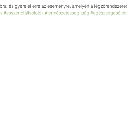
ra, és gyere el erre az eseményre, amelyért a légzőrendszere
ás
#esszenciálisolajok
#természetessegítség
#egészségesélet