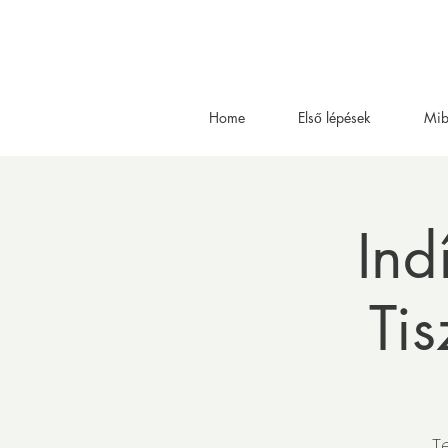
Home
Első lépések
Mib
Ind
Tis
T