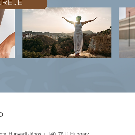
o
lánta, Hunyadi János u. 140, 7811 Hungary