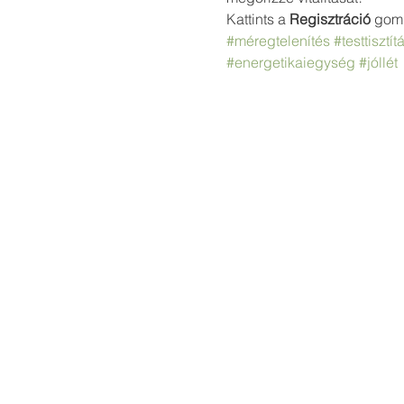
Kattints a 
Regisztráció
 gomb
#méregtelenítés
#testtisztít
#energetikaiegység
#jóllét