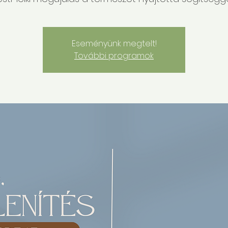
Eseményünk megtelt!
További programok