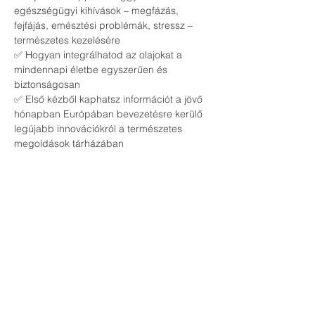
egészségügyi kihívások – megfázás, 
fejfájás, emésztési problémák, stressz – 
természetes kezelésére
✅ Hogyan integrálhatod az olajokat a 
mindennapi életbe egyszerűen és 
biztonságosan
✅ Első kézből kaphatsz információt a jövő 
hónapban Európában bevezetésre kerülő 
legújabb innovációkról a természetes 
megoldások tárházában
🔹 
Kinek szól az esemény?
📌 Egészségtudatos családoknak és 
egyéneknek, akik szeretnék csökkenteni a 
vegyszerek használatát
📌 Azoknak, akik természetes alternatívát 
keresnek a házipatika kialakításához
📌 Bárkinek, aki nyitott a természetes 
életmódra és szeretne többet megtudni az 
esszenciális olajok erejéről
📌 Akik életmódváltásban gondolkodnak, 