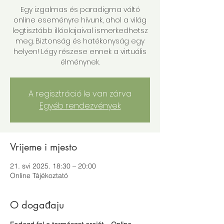
Egy izgalmas és paradigma váltó
online eseményre hívunk, ahol a világ
legtisztább illóolajaival ismerkedhetsz
meg. Biztonság és hatékonyság egy
helyen! Légy részese ennek a virtuális
A regisztráció le van zárva
Egyéb rendezvények
Vrijeme i mjesto
21. svi 2025. 18:30 – 20:00
Online Tájékoztató
O događaju