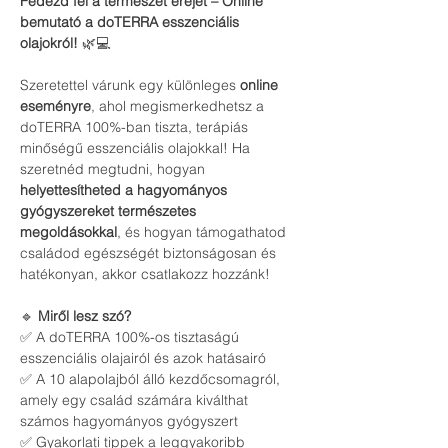
Fedezd fel a természet erejét – Online 
bemutató a doTERRA esszenciális 
olajokról!
 🌿💻
Szeretettel várunk egy különleges 
online 
eseményre
, ahol megismerkedhetsz a 
doTERRA 100%-ban tiszta, terápiás 
minőségű esszenciális olajokkal! Ha 
szeretnéd megtudni, hogyan 
helyettesítheted a hagyományos 
gyógyszereket természetes 
megoldásokkal
, és hogyan támogathatod 
családod egészségét biztonságosan és 
hatékonyan, akkor csatlakozz hozzánk!
🔹 
Miről lesz szó?
✅ A doTERRA 100%-os tisztaságú 
esszenciális olajairól és azok hatásairó
✅ A 10 alapolajból álló kezdőcsomagról, 
amely egy család számára kiválthat 
számos hagyományos gyógyszert
✅ Gyakorlati tippek a leggyakoribb 