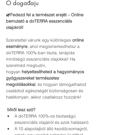
O događaju
🌿Fedezd fel a természet erejét – Online 
bemutató a doTERRA esszenciális 
olajokról!
Szeretettel várunk egy különleges 
online 
eseményre
, ahol megismerkedhetsz a 
doTERRA 100%-ban tiszta, terápiás 
minőségű esszenciális olajokkal! Ha 
szeretnéd megtudni, 
hogyan 
helyettesítheted a hagyományos 
gyógyszereket természetes 
megoldásokkal
, és hogyan támogathatod 
családod egészségét biztonságosan és 
hatékonyan, akkor csatlakozz hozzánk!
Miről lesz szó?
A doTERRA 100%-os tisztaságú 
esszenciális olajairól és azok hatásairó
A 10 alapolajból álló kezdőcsomagról, 