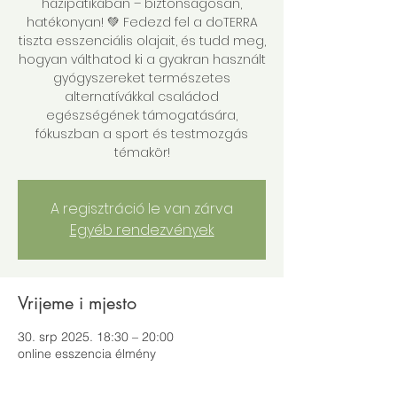
házipatikában – biztonságosan,
hatékonyan! 💚 Fedezd fel a doTERRA
tiszta esszenciális olajait, és tudd meg,
hogyan válthatod ki a gyakran használt
gyógyszereket természetes
alternatívákkal családod
egészségének támogatására,
fókuszban a sport és testmozgás
A regisztráció le van zárva
Egyéb rendezvények
Vrijeme i mjesto
30. srp 2025. 18:30 – 20:00
online esszencia élmény