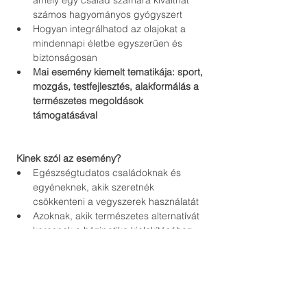
amely egy család számára kiválthat 
számos hagyományos gyógyszert
Hogyan integrálhatod az olajokat a 
mindennapi életbe egyszerűen és 
biztonságosan
Mai esemény kiemelt tematikája: sport, 
mozgás, testfejlesztés, alakformálás a 
természetes megoldások 
támogatásával
Kinek szól az esemény?
Egészségtudatos családoknak és 
egyéneknek, akik szeretnék 
csökkenteni a vegyszerek használatát
Azoknak, akik természetes alternatívát 
keresnek a házipatika kialakításához
Bárkinek, aki nyitott a természetes 
életmódra és szeretne többet 
megtudni az esszenciális olajok 
erejéről
Sportólknak, tömegsportot 