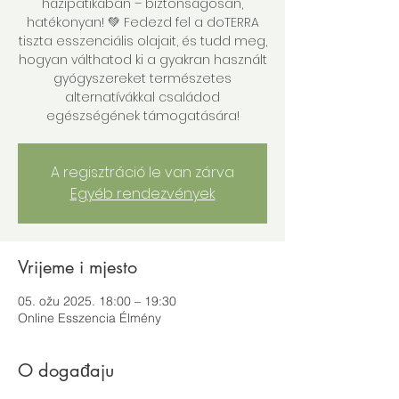
házipatikában – biztonságosan,
hatékonyan! 💚 Fedezd fel a doTERRA
tiszta esszenciális olajait, és tudd meg,
hogyan válthatod ki a gyakran használt
gyógyszereket természetes
alternatívákkal családod
egészségének támogatására!
A regisztráció le van zárva
Egyéb rendezvények
Vrijeme i mjesto
05. ožu 2025. 18:00 – 19:30
Online Esszencia Élmény
O događaju