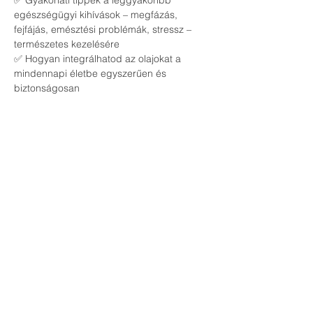
✅ Gyakorlati tippek a leggyakoribb 
egészségügyi kihívások – megfázás, 
fejfájás, emésztési problémák, stressz – 
természetes kezelésére
✅ Hogyan integrálhatod az olajokat a 
mindennapi életbe egyszerűen és 
biztonságosan
🔹 
Kinek szól az esemény?
📌 Egészségtudatos családoknak és 
egyéneknek, akik szeretnék csökkenteni a 
vegyszerek használatát
📌 Azoknak, akik természetes alternatívát 
keresnek a házipatika kialakításához
📌 Bárkinek, aki nyitott a természetes 
életmódra és szeretne többet megtudni az 
esszenciális olajok erejéről
Csatlakozz hozzánk, és ismerd meg, 
hogyan támogathatod családod 
egészségét biztonságos, természetes 
módon!