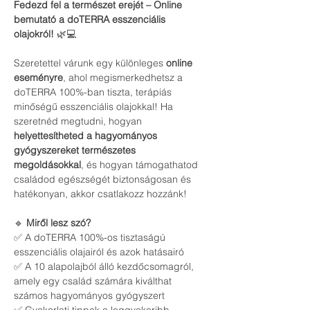
Fedezd fel a természet erejét – Online 
bemutató a doTERRA esszenciális 
olajokról!
 🌿💻
Szeretettel várunk egy különleges 
online 
eseményre
, ahol megismerkedhetsz a 
doTERRA 100%-ban tiszta, terápiás 
minőségű esszenciális olajokkal! Ha 
szeretnéd megtudni, hogyan 
helyettesítheted a hagyományos 
gyógyszereket természetes 
megoldásokkal
, és hogyan támogathatod 
családod egészségét biztonságosan és 
hatékonyan, akkor csatlakozz hozzánk!
🔹 
Miről lesz szó?
✅ A doTERRA 100%-os tisztaságú 
esszenciális olajairól és azok hatásairó
✅ A 10 alapolajból álló kezdőcsomagról, 
amely egy család számára kiválthat 
számos hagyományos gyógyszert