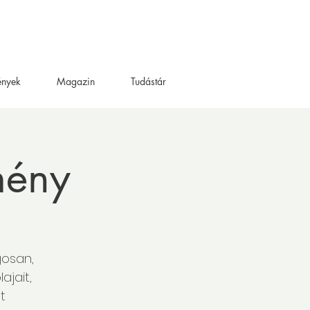
ények
Magazin
Tudástár
mény
gosan,
ajait,
t