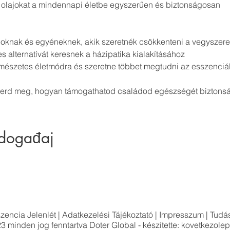
 olajokat a mindennapi életbe egyszerűen és biztonságosan
oknak és egyéneknek, akik szeretnék csökkenteni a vegyszere
s alternatívát keresnek a házipatika kialakításához
természetes életmódra és szeretne többet megtudni az esszenciáli
merd meg, hogyan támogathatod családod egészségét biztons
 događaj
zencia Jelenlét
|
Adatkezelési Tájékoztató
|
Impresszum
|
Tudás
3 minden jog fenntartva
Doter Global
- készítette: kovetkezole