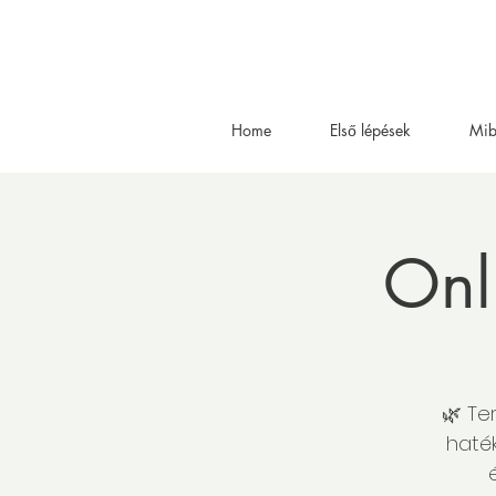
Home
Első lépések
Mib
Onl
🌿 Te
haték