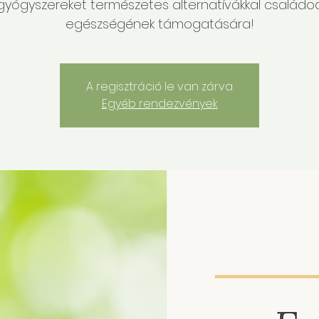
gyógyszereket természetes alternatívákkal családo
egészségének támogatására!
A regisztráció le van zárva
Egyéb rendezvények