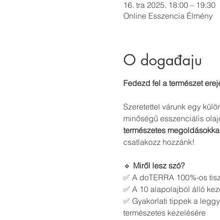
16. tra 2025. 18:00 – 19:30
Online Esszencia Élmény
O događaju
Fedezd fel a természet erej
Szeretettel várunk egy külö
minőségű esszenciális olaj
természetes megoldásokka
csatlakozz hozzánk!
🔹 
Miről lesz szó?
✅ A doTERRA 100%-os tiszta
✅ A 10 alapolajból álló k
✅ Gyakorlati tippek a leggy
természetes kezelésére