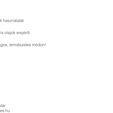
k használatát
s olajok erejéről
ágos, természetes módon!
tár
pes.hu