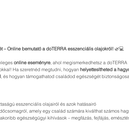
ét – Online bemutató a doTERRA esszenciális olajokról!
 🌿💻
nleges 
online eseményre
, ahol megismerkedhetsz a doTERRA 1
okkal! Ha szeretnéd megtudni, hogyan 
helyettesítheted a hag
l
, és hogyan támogathatod családod egészségét biztonságosa
ságú esszenciális olajairól és azok hatásairó
ezdőcsomagról, amely egy család számára kiválthat számos h
akoribb egészségügyi kihívások – megfázás, fejfájás, emésztés