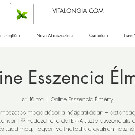
VITALONGIA.COM
en segítünk
Nova AI asszisztens
Csapatunk
Esem
ine Esszencia Él
sri, 16. tra
  |  
Online Esszencia Élmény
rmészetes megoldások a házipatikában – biztonsá
onyan! 💚 Fedezd fel a doTERRA tiszta esszenciális ol
és tudd meg, hogyan válthatod ki a gyakran használ