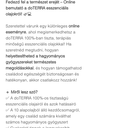
Fedezd fel a természet erejét – Online 
bemutató a doTERRA esszenciális 
olajokról!
 🌿💻
Szeretettel várunk egy különleges 
online 
eseményre
, ahol megismerkedhetsz a 
doTERRA 100%-ban tiszta, terápiás 
minőségű esszenciális olajokkal! Ha 
szeretnéd megtudni, hogyan 
helyettesítheted a hagyományos 
gyógyszereket természetes 
megoldásokkal
, és hogyan támogathatod 
családod egészségét biztonságosan és 
hatékonyan, akkor csatlakozz hozzánk!
🔹 
Miről lesz szó?
✅ A doTERRA 100%-os tisztaságú 
esszenciális olajairól és azok hatásairó
✅ A 10 alapolajból álló kezdőcsomagról, 
amely egy család számára kiválthat 
számos hagyományos gyógyszert