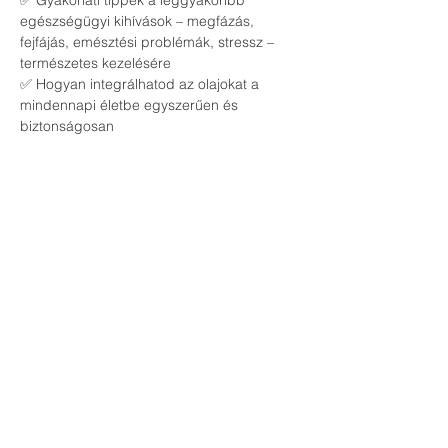
✅ Gyakorlati tippek a leggyakoribb 
egészségügyi kihívások – megfázás, 
fejfájás, emésztési problémák, stressz – 
természetes kezelésére
✅ Hogyan integrálhatod az olajokat a 
mindennapi életbe egyszerűen és 
biztonságosan
🔹 
Kinek szól az esemény?
📌 Egészségtudatos családoknak és 
egyéneknek, akik szeretnék csökkenteni a 
vegyszerek használatát
📌 Azoknak, akik természetes alternatívát 
keresnek a házipatika kialakításához
📌 Bárkinek, aki nyitott a természetes 
életmódra és szeretne többet megtudni az 
esszenciális olajok erejéről
Csatlakozz hozzánk, és ismerd meg, 
hogyan támogathatod családod 
egészségét biztonságos, természetes 