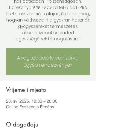
házipatikában – biztonságosan,
hatékonyan! 💚 Fedezd fel a doTERRA
tiszta esszenciális olajait, és tudd meg,
hogyan válthatod ki a gyakran használt
gyógyszereket természetes
alternatívákkal családod
egészségének támogatására!
A regisztráció le van zárva
Egyéb rendezvények
Vrijeme i mjesto
28. svi 2025. 18:30 – 20:00
Online Esszencia Élmény
O događaju