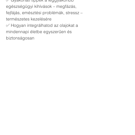
✅ Gyakorlati tippek a leggyakoribb 
egészségügyi kihívások – megfázás, 
fejfájás, emésztési problémák, stressz – 
természetes kezelésére
✅ Hogyan integrálhatod az olajokat a 
mindennapi életbe egyszerűen és 
biztonságosan
🔹 
Kinek szól az esemény?
📌 Egészségtudatos családoknak és 
egyéneknek, akik szeretnék csökkenteni a 
vegyszerek használatát
📌 Azoknak, akik természetes alternatívát 
keresnek a házipatika kialakításához
📌 Bárkinek, aki nyitott a természetes 
életmódra és szeretne többet megtudni az 
esszenciális olajok erejéről
Csatlakozz hozzánk, és ismerd meg, 
hogyan támogathatod családod 
egészségét biztonságos, természetes 