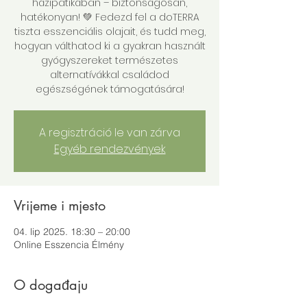
házipatikában – biztonságosan,
hatékonyan! 💚 Fedezd fel a doTERRA
tiszta esszenciális olajait, és tudd meg,
hogyan válthatod ki a gyakran használt
gyógyszereket természetes
alternatívákkal családod
egészségének támogatására!
A regisztráció le van zárva
Egyéb rendezvények
Vrijeme i mjesto
04. lip 2025. 18:30 – 20:00
Online Esszencia Élmény
O događaju