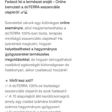
Fedezd fel a természet erejét – Online 
bemutató a doTERRA esszenciális 
olajokról!
 🌿💻
Szeretettel várunk egy különleges 
online 
eseményre
, ahol megismerkedhetsz a 
doTERRA 100%-ban tiszta, terápiás 
minőségű esszenciális olajokkal! Ha 
szeretnéd megtudni, hogyan 
helyettesítheted a hagyományos 
gyógyszereket természetes 
megoldásokkal
, és hogyan támogathatod 
családod egészségét biztonságosan és 
hatékonyan, akkor csatlakozz hozzánk!
🔹 
Miről lesz szó?
✅ A doTERRA 100%-os tisztaságú 
esszenciális olajairól és azok hatásairó
✅ A 10 alapolajból álló kezdőcsomagról, 
amely egy család számára kiválthat 
számos hagyományos gyógyszert