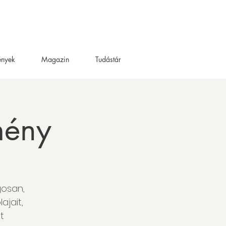
ények
Magazin
Tudástár
mény
gosan,
ajait,
t