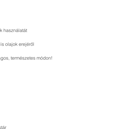
k használatát
s olajok erejéről
ágos, természetes módon!
tár