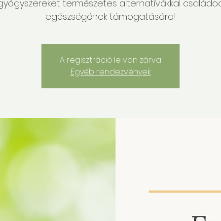
gyógyszereket természetes alternatívákkal családo
egészségének támogatására!
A regisztráció le van zárva
Egyéb rendezvények