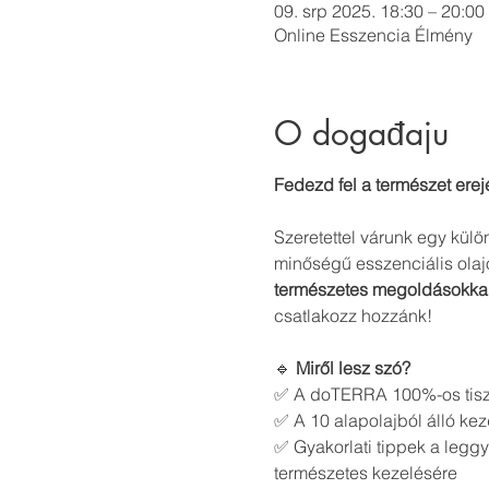
09. srp 2025. 18:30 – 20:00
Online Esszencia Élmény
O događaju
Fedezd fel a természet erej
Szeretettel várunk egy külö
minőségű esszenciális olaj
természetes megoldásokka
csatlakozz hozzánk!
🔹 
Miről lesz szó?
✅ A doTERRA 100%-os tiszta
✅ A 10 alapolajból álló k
✅ Gyakorlati tippek a leggy
természetes kezelésére