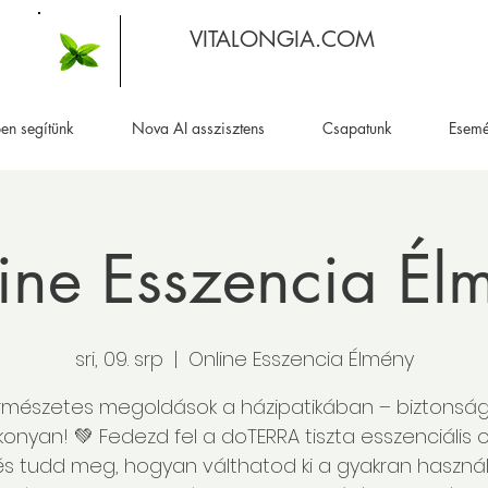
VITALONGIA.COM
en segítünk
Nova AI asszisztens
Csapatunk
Esem
ine Esszencia Él
sri, 09. srp
  |  
Online Esszencia Élmény
rmészetes megoldások a házipatikában – biztonsá
onyan! 💚 Fedezd fel a doTERRA tiszta esszenciális ol
és tudd meg, hogyan válthatod ki a gyakran használ