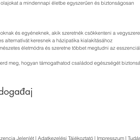
 olajokat a mindennapi életbe egyszerűen és biztonságosan
oknak és egyéneknek, akik szeretnék csökkenteni a vegyszere
s alternatívát keresnek a házipatika kialakításához
természetes életmódra és szeretne többet megtudni az esszenciáli
merd meg, hogyan támogathatod családod egészségét biztons
 događaj
zencia Jelenlét
|
Adatkezelési Tájékoztató
|
Impresszum
|
Tudás