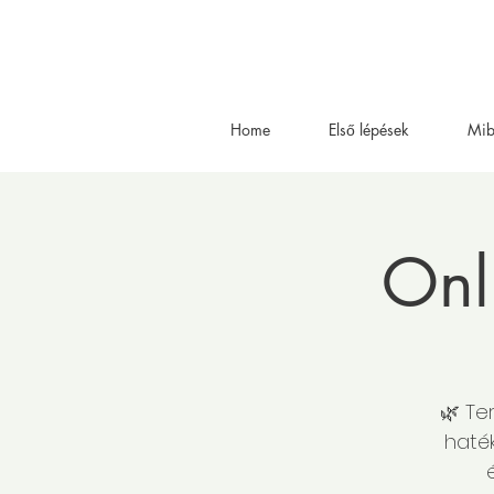
Home
Első lépések
Mib
Onl
🌿 Te
haték