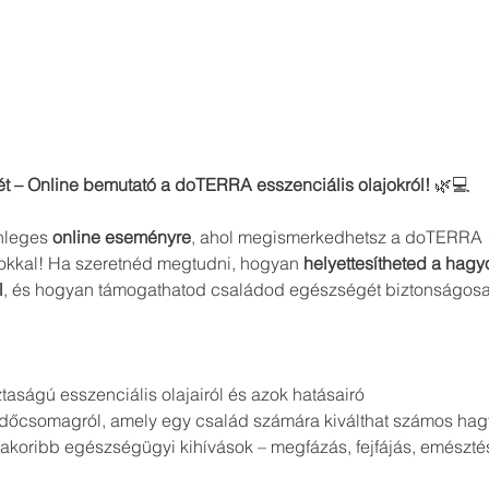
ét – Online bemutató a doTERRA esszenciális olajokról!
 🌿💻
nleges 
online eseményre
, ahol megismerkedhetsz a doTERRA 1
okkal! Ha szeretnéd megtudni, hogyan 
helyettesítheted a hag
l
, és hogyan támogathatod családod egészségét biztonságosa
ságú esszenciális olajairól és azok hatásairó
ezdőcsomagról, amely egy család számára kiválthat számos h
akoribb egészségügyi kihívások – megfázás, fejfájás, emésztés