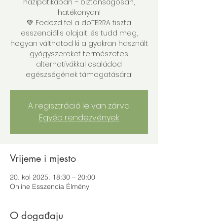
házipatikában – biztonságosan,
hatékonyan!
💚 Fedezd fel a doTERRA tiszta
esszenciális olajait, és tudd meg,
hogyan válthatod ki a gyakran használt
gyógyszereket természetes
alternatívákkal családod
egészségének támogatására!
A regisztráció le van zárva
Egyéb rendezvények
Vrijeme i mjesto
20. kol 2025. 18:30 – 20:00
Online Esszencia Élmény
O događaju