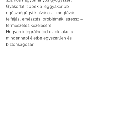
számos hagyományos gyógyszert
Gyakorlati tippek a leggyakoribb 
egészségügyi kihívások – megfázás, 
fejfájás, emésztési problémák, stressz – 
természetes kezelésére
Hogyan integrálhatod az olajokat a 
mindennapi életbe egyszerűen és 
biztonságosan
Kinek szól az esemény?
Egészségtudatos családoknak és 
egyéneknek, akik szeretnék csökkenteni a 
vegyszerek használatát
Azoknak, akik természetes alternatívát 
keresnek a házipatika kialakításához
Bárkinek, aki nyitott a természetes 
életmódra és szeretne többet megtudni az 
esszenciális olajok erejéről
Csatlakozz hozzánk, és ismerd meg, 