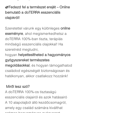
🌿Fedezd fel a természet erejét – Online 
bemutató a doTERRA esszenciális 
olajokról!
Szeretettel várunk egy különleges 
online 
eseményre
, ahol megismerkedhetsz a 
doTERRA 100%-ban tiszta, terápiás 
minőségű esszenciális olajokkal! Ha 
szeretnéd megtudni, 
hogyan 
helyettesítheted a hagyományos 
gyógyszereket természetes 
megoldásokkal
, és hogyan támogathatod 
családod egészségét biztonságosan és 
hatékonyan, akkor csatlakozz hozzánk!
Miről lesz szó?
A doTERRA 100%-os tisztaságú 
esszenciális olajairól és azok hatásairó
A 10 alapolajból álló kezdőcsomagról, 
amely egy család számára kiválthat 