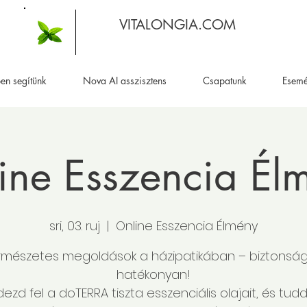
VITALONGIA.COM
en segítünk
Nova AI asszisztens
Csapatunk
Esem
ine Esszencia Él
sri, 03. ruj
  |  
Online Esszencia Élmény
rmészetes megoldások a házipatikában – biztonsá
hatékonyan!
dezd fel a doTERRA tiszta esszenciális olajait, és tud