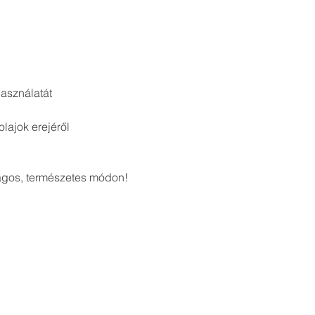
asználatát
lajok erejéről
ágos, természetes módon!