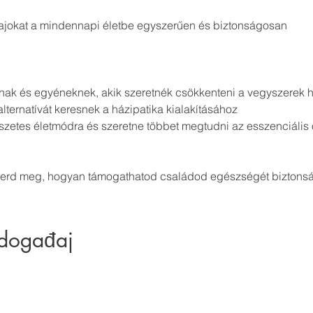
lajokat a mindennapi életbe egyszerűen és biztonságosan
ak és egyéneknek, akik szeretnék csökkenteni a vegyszerek h
lternatívát keresnek a házipatika kialakításához
mészetes életmódra és szeretne többet megtudni az esszenciális o
merd meg, hogyan támogathatod családod egészségét biztons
 događaj