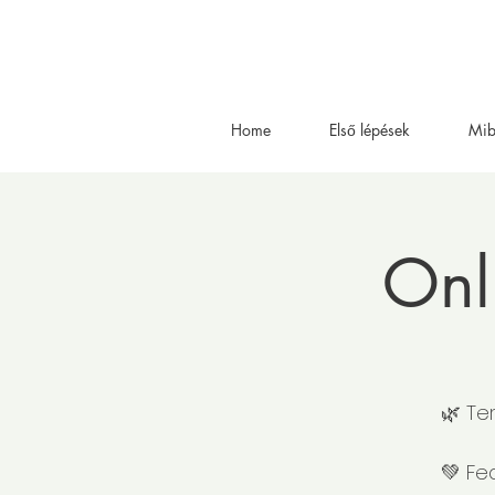
Home
Első lépések
Mib
Onl
🌿 Te
💚 Fe