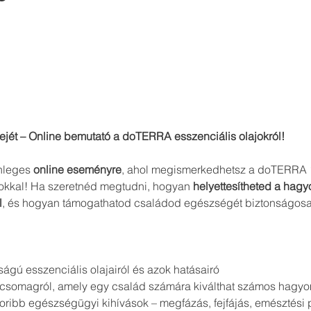
ejét – Online bemutató a doTERRA esszenciális olajokról!
nleges 
online eseményre
, ahol megismerkedhetsz a doTERRA 1
okkal! Ha szeretnéd megtudni, hogyan 
helyettesítheted a hag
l
, és hogyan támogathatod családod egészségét biztonságosa
gú esszenciális olajairól és azok hatásairó
dőcsomagról, amely egy család számára kiválthat számos hagy
oribb egészségügyi kihívások – megfázás, fejfájás, emésztési 