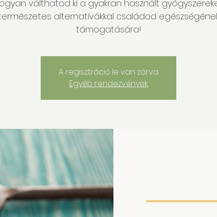
ogyan válthatod ki a gyakran használt gyógyszerek
természetes alternatívákkal családod egészségéne
támogatására!
A regisztráció le van zárva
Egyéb rendezvények