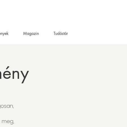
ények
Magazin
Tudástár
mény
gosan,
d meg,