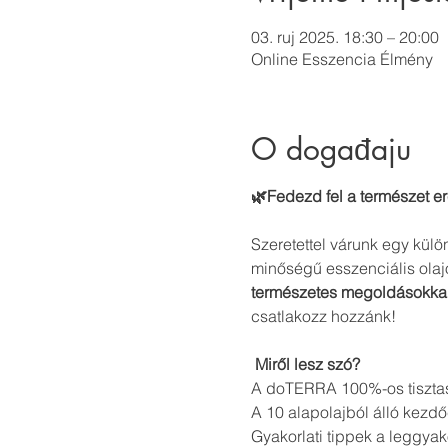
03. ruj 2025. 18:30 – 20:00
Online Esszencia Élmény
O događaju
🌿Fedezd fel a természet er
Szeretettel várunk egy külö
minőségű esszenciális olaj
természetes megoldásokka
csatlakozz hozzánk!
Miről lesz szó?
A doTERRA 100%-os tisztasá
A 10 alapolajból álló kez
Gyakorlati tippek a leggyak