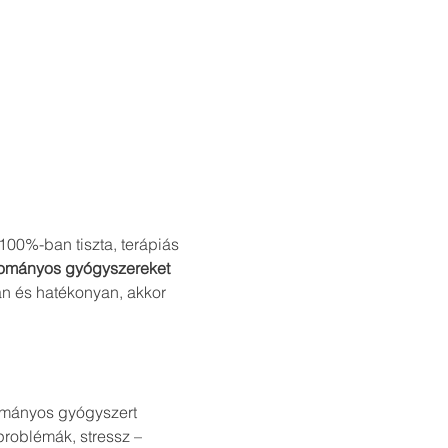
00%-ban tiszta, terápiás 
yományos gyógyszereket 
n és hatékonyan, akkor 
ományos gyógyszert
problémák, stressz – 