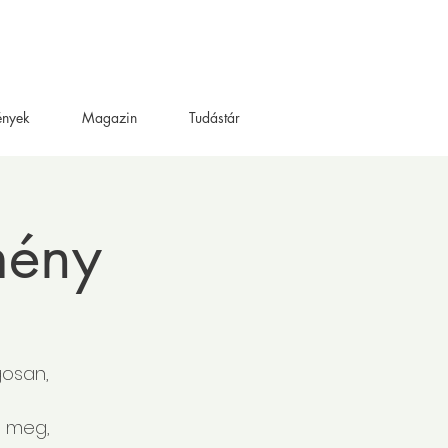
ények
Magazin
Tudástár
mény
gosan,
d meg,