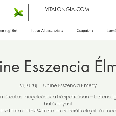
VITALONGIA.COM
en segítünk
Nova AI asszisztens
Csapatunk
Esem
ine Esszencia Él
sri, 10. ruj
  |  
Online Esszencia Élmény
rmészetes megoldások a házipatikában – biztonsá
hatékonyan!
dezd fel a doTERRA tiszta esszenciális olajait, és tud