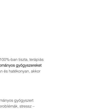
00%-ban tiszta, terápiás 
yományos gyógyszereket 
n és hatékonyan, akkor 
ományos gyógyszert
problémák, stressz – 