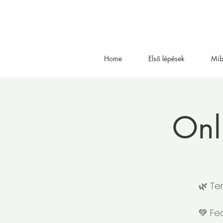
Home
Első lépések
Mib
Onl
🌿 Te
💚 Fe