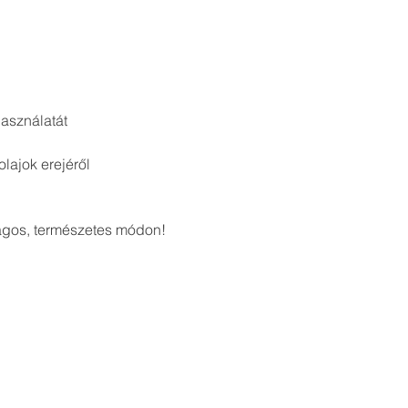
asználatát
lajok erejéről
ágos, természetes módon!