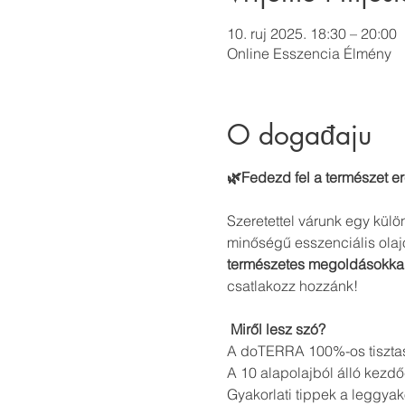
10. ruj 2025. 18:30 – 20:00
Online Esszencia Élmény
O događaju
🌿Fedezd fel a természet er
Szeretettel várunk egy külö
minőségű esszenciális olaj
természetes megoldásokka
csatlakozz hozzánk!
Miről lesz szó?
A doTERRA 100%-os tisztasá
A 10 alapolajból álló kez
Gyakorlati tippek a leggyak