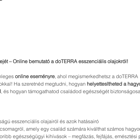
ejét – Online bemutató a doTERRA esszenciális olajokról!
nleges 
online eseményre
, ahol megismerkedhetsz a doTERRA 1
okkal! Ha szeretnéd megtudni, hogyan 
helyettesítheted a hag
l
, és hogyan támogathatod családod egészségét biztonságosa
gú esszenciális olajairól és azok hatásairó
dőcsomagról, amely egy család számára kiválthat számos hagy
oribb egészségügyi kihívások – megfázás, fejfájás, emésztési 