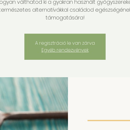
ogyan válthatod ki a gyakran használt gyógyszerek
természetes alternatívákkal családod egészségéne
támogatására!
A regisztráció le van zárva
Egyéb rendezvények