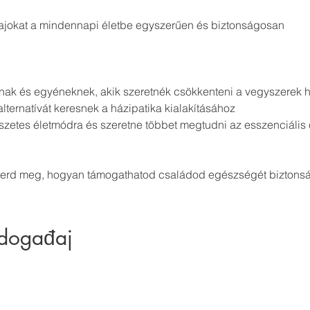
lajokat a mindennapi életbe egyszerűen és biztonságosan
ak és egyéneknek, akik szeretnék csökkenteni a vegyszerek h
lternatívát keresnek a házipatika kialakításához
mészetes életmódra és szeretne többet megtudni az esszenciális o
merd meg, hogyan támogathatod családod egészségét biztons
 događaj