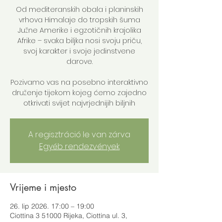
Od mediteranskih obala i planinskih
vrhova Himalaje do tropskih šuma
Južne Amerike i egzotičnih krajolika
Afrike – svaka biljka nosi svoju priču,
svoj karakter i svoje jedinstvene
darove.
Pozivamo vas na posebno interaktivno
druženje tijekom kojeg ćemo zajedno
otkrivati svijet najvrjednijih biljnih
A regisztráció le van zárva
Egyéb rendezvények
Vrijeme i mjesto
26. lip 2026. 17:00 – 19:00
Ciottina 3 51000 Rijeka, Ciottina ul. 3,