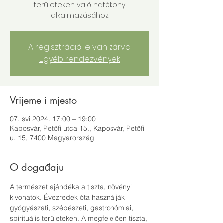
területeken való hatékony
alkalmazásához.
A regisztráció le van zárva
Egyéb rendezvények
Vrijeme i mjesto
07. svi 2024. 17:00 – 19:00
Kaposvàr, Petöfi utca 15., Kaposvár, Petőfi
u. 15, 7400 Magyarország
O događaju
A természet ajándéka a tiszta, növényi 
kivonatok. Évezredek óta használják 
gyógyászati, szépészeti, gastronómiai, 
spirituális területeken. A megfelelően tiszta, 