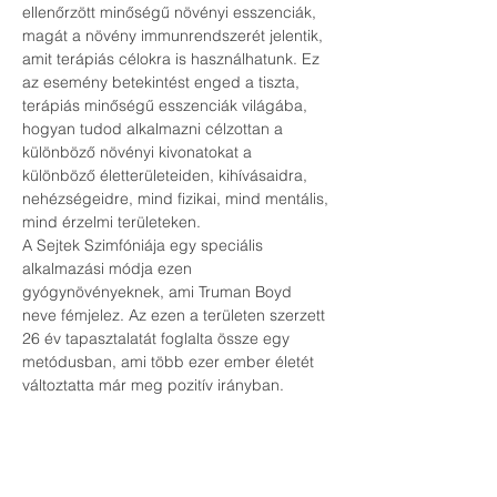
ellenőrzött minőségű növényi esszenciák, 
magát a növény immunrendszerét jelentik, 
amit terápiás célokra is használhatunk. Ez 
az esemény betekintést enged a tiszta, 
terápiás minőségű esszenciák világába, 
hogyan tudod alkalmazni célzottan a 
különböző növényi kivonatokat a 
különböző életterületeiden, kihívásaidra, 
nehézségeidre, mind fizikai, mind mentális, 
mind érzelmi területeken.
A Sejtek Szimfóniája egy speciális 
alkalmazási módja ezen 
gyógynövényeknek, ami Truman Boyd 
neve fémjelez. Az ezen a területen szerzett 
26 év tapasztalatát foglalta össze egy 
metódusban, ami több ezer ember életét 
változtatta már meg pozitív irányban.
Az eseményen küldönböző technikákat, 
applikációkat ismerhetsz meg, és 
próbálhatsz ki. 
Az eseményen való részvétel 