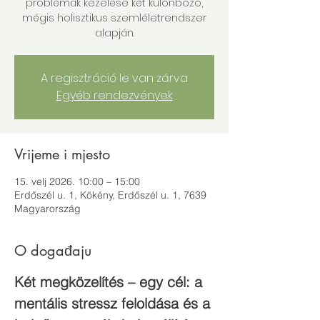
problémák kezelése két különböző,
mégis holisztikus szemléletrendszer
alapján.
A regisztráció le van zárva
Egyéb rendezvények
Vrijeme i mjesto
15. velj 2026. 10:00 – 15:00
Erdőszél u. 1, Kökény, Erdőszél u. 1, 7639
Magyarország
O događaju
Két megközelítés – egy cél: a 
mentális stressz feloldása és a 