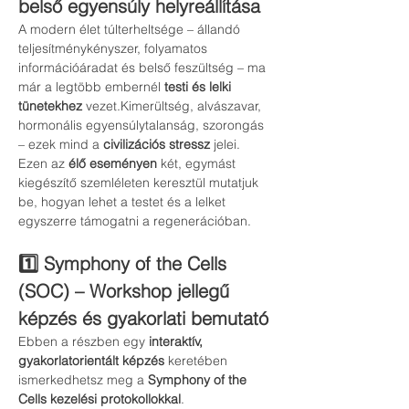
belső egyensúly helyreállítása
A modern élet túlterheltsége – állandó 
teljesítménykényszer, folyamatos 
információáradat és belső feszültség – ma 
már a legtöbb embernél 
testi és lelki 
tünetekhez
 vezet.Kimerültség, alvászavar, 
hormonális egyensúlytalanság, szorongás 
– ezek mind a 
civilizációs stressz
 jelei.
Ezen az 
élő eseményen
 két, egymást 
kiegészítő szemléleten keresztül mutatjuk 
be, hogyan lehet a testet és a lelket 
egyszerre támogatni a regenerációban.
1️⃣ Symphony of the Cells 
(SOC) – Workshop jellegű 
képzés és gyakorlati bemutató
Ebben a részben egy 
interaktív, 
gyakorlatorientált képzés
 keretében 
ismerkedhetsz meg a 
Symphony of the 
Cells kezelési protokollokkal
.