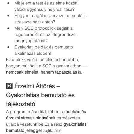
Mit jelent a test és az elme közötti 
valódi egyensúly helyreállítása?
Hogyan reagál a szervezet a mentális 
stresszre sejtszinten?
Mely SOC protokollok segítik a 
regenerációt és az idegrendszer 
megnyugtatását?
Gyakorlati példák és bemutató 
alkalmazás élőben!
Ez a blokk valódi betekintést ad abba, 
hogyan működik a SOC a gyakorlatban — 
nemcsak elmélet, hanem tapasztalás
 is.
2️⃣ Érzelmi Áttörés – 
Gyakorlatias bemutató és 
tájékoztató
A program második felében a 
mentális és 
érzelmi stressz oldásának
 természetes 
útjaiba vezetünk be.Ez a rész 
gyakorlatias 
bemutató jelleggel
 zajlik, ahol 