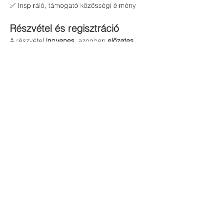
✅ Inspiráló, támogató közösségi élmény
Részvétel és regisztráció
A részvétel 
ingyenes
, azonban 
előzetes 
regisztráció szükséges
, mert a helyek 
száma korlátozott.A regisztrációt követően 
e-mailben küldjük a részletes programot 
és a belépési információkat.
👉 
Regisztrálj most, és foglald le a helyed
Kinek szól az esemény?
💫Egészségtudatos családoknak és 
egyéneknek, akik szeretnék csökkenteni a 
vegyszerek használatát
💫Azoknak, akik természetes alternatívát 
keresnek a házipatika kialakításához
💫Bárkinek, aki nyitott a természetes 
életmódra és szeretne többet megtudni az 
esszenciális olajok erejéről
💫Azoknak, akik a tudatos öngondoskodás 
útját kívánják járni, és saját kezükbe veszik 