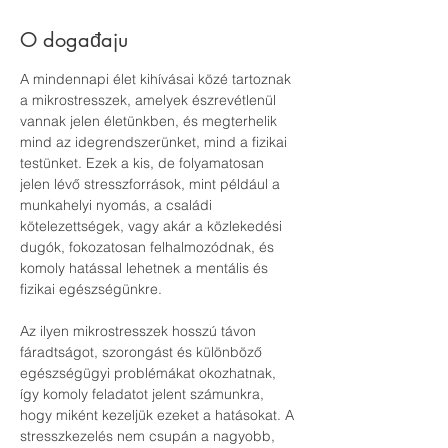
O događaju
A mindennapi élet kihívásai közé tartoznak 
a mikrostresszek, amelyek észrevétlenül 
vannak jelen életünkben, és megterhelik 
mind az idegrendszerünket, mind a fizikai 
testünket. Ezek a kis, de folyamatosan 
jelen lévő stresszforrások, mint például a 
munkahelyi nyomás, a családi 
kötelezettségek, vagy akár a közlekedési 
dugók, fokozatosan felhalmozódnak, és 
komoly hatással lehetnek a mentális és 
fizikai egészségünkre. 
Az ilyen mikrostresszek hosszú távon 
fáradtságot, szorongást és különböző 
egészségügyi problémákat okozhatnak, 
így komoly feladatot jelent számunkra, 
hogy miként kezeljük ezeket a hatásokat. A 
stresszkezelés nem csupán a nagyobb, 