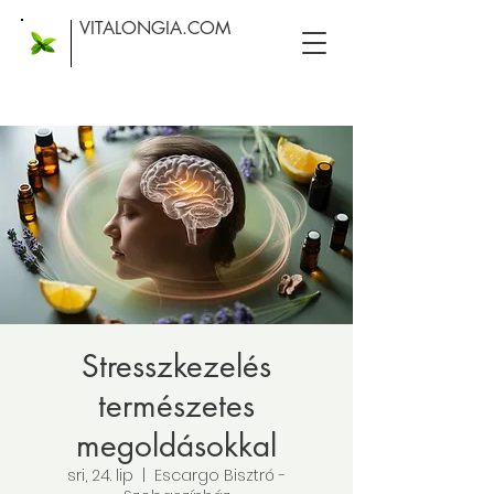
VITALONGIA.COM
Stresszkezelés
természetes
megoldásokkal
sri, 24. lip
  |  
Escargo Bisztró -