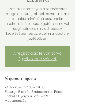
Szobaszínház
Ezen az eseményen a természetes
megoldásokról, többek között a tiszta,
terápiás minőségű esszenciák
alkalmazásáról beszélgetünk, amelyek
segíthetnek a mikrostresszek
kezelésében, és az érzelmi állapotunk
javításában.
A regisztráció le van zárva
Egyéb rendezvények
Vrijeme i mjesto
24. lip 2026. 17:00 – 19:00
Escargo Bisztró - Szobaszínház, Pécs,
Endresz György u. 2/b, 7633
Magyarország