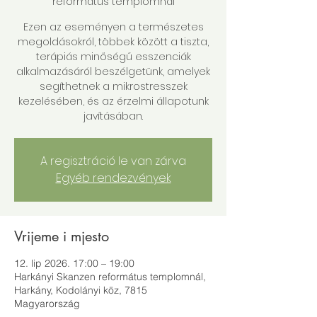
református templomnál
Ezen az eseményen a természetes
megoldásokról, többek között a tiszta,
terápiás minőségű esszenciák
alkalmazásáról beszélgetünk, amelyek
segíthetnek a mikrostresszek
kezelésében, és az érzelmi állapotunk
javításában.
A regisztráció le van zárva
Egyéb rendezvények
Vrijeme i mjesto
12. lip 2026. 17:00 – 19:00
Harkányi Skanzen református templomnál,
Harkány, Kodolányi köz, 7815
Magyarország