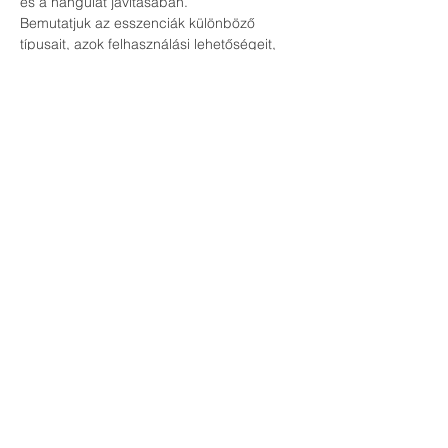
és a hangulat javításában.
Bemutatjuk az esszenciák különböző 
típusait, azok felhasználási lehetőségeit, 
valamint a legjobb módszereket a 
biztonságos alkalmazásukra. Ezen kívül 
szó lesz arról is, hogyan integrálhatjuk 
ezeket a természetes megoldásokat a 
mindennapi rutinunkba, hogy hatékonyan 
csökkenthessük a mikrostresszek hatását 
és javíthassuk az életminőségünket.
Külön figyelmet fordítunk az esszenciák 
érzelmi állapotunkra való hatásáról, milyen 
egyéb módszer áll rendelkezésünkre, 
hogy az elakadásaink, szorongásaink, 
érzelmi traumáink felszínre kerülhessenek, 
és igazi áttörést érhessünk el ezen a 
területen.
Ha szeretnél még több információt, és egy 
igazán interaktív, informatív élményben 
részt venni, várunk szeretettel.