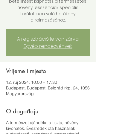
betekintést kaphatsz a természetes,
növényi esszenciák speciális
területeken való hatékony
alkalmazásához.
A regisztráció le van zárva
Egyéb rendezvények
Vrijeme i mjesto
12. ruj 2024. 10:00 – 17:30
Budapest, Budapest, Belgrád rkp. 24, 1056
Magyarország
O događaju
A természet ajándéka a tiszta, növényi
kivonatok. Évezredek óta használják