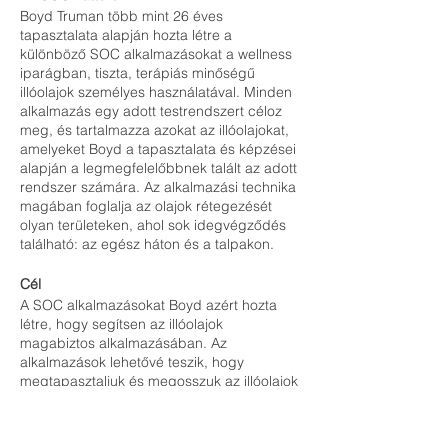
Boyd Truman több mint 26 éves
tapasztalata alapján hozta létre a
különböző SOC alkalmazásokat a wellness
iparágban, tiszta, terápiás minőségű
illóolajok személyes használatával. Minden
alkalmazás egy adott testrendszert céloz
meg, és tartalmazza azokat az illóolajokat,
amelyeket Boyd a tapasztalata és képzései
alapján a legmegfelelőbbnek talált az adott
rendszer számára. Az alkalmazási technika
magában foglalja az olajok rétegezését
olyan területeken, ahol sok idegvégződés
található: az egész háton és a talpakon.
Cél
A SOC alkalmazásokat Boyd azért hozta
létre, hogy segítsen az illóolajok
magabiztos alkalmazásában. Az
alkalmazások lehetővé teszik, hogy
megtapasztaljuk és megosszuk az illóolajok
erejét. Önmagunkon vagy másokon is
elvégezhetőek, ami azt jelenti, hogy
csapatunk vagy üzletünk növekedését is