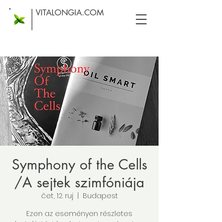
VITALONGIA.COM
Symphony of the Cells
/A sejtek szimfóniája
čet, 12. ruj
  |  
Budapest
Ezen az eseményen részletes