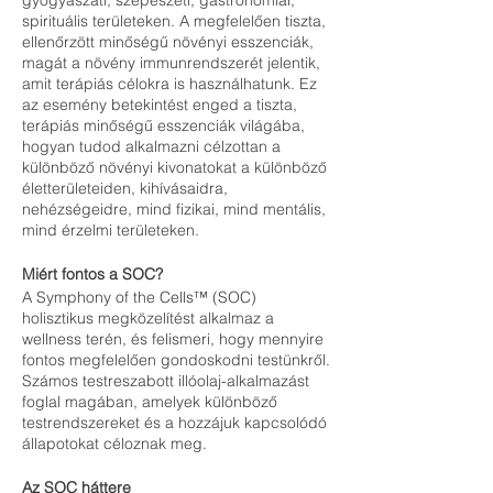
gyógyászati, szépészeti, gastronómiai,
spirituális területeken. A megfelelően tiszta,
ellenőrzött minőségű növényi esszenciák,
magát a növény immunrendszerét jelentik,
amit terápiás célokra is használhatunk. Ez
az esemény betekintést enged a tiszta,
terápiás minőségű esszenciák világába,
hogyan tudod alkalmazni célzottan a
különböző növényi kivonatokat a különböző
életterületeiden, kihívásaidra,
nehézségeidre, mind fizikai, mind mentális,
mind érzelmi területeken.
Miért fontos a SOC?
A Symphony of the Cells™ (SOC)
holisztikus megközelítést alkalmaz a
wellness terén, és felismeri, hogy mennyire
fontos megfelelően gondoskodni testünkről.
Számos testreszabott illóolaj-alkalmazást
foglal magában, amelyek különböző
testrendszereket és a hozzájuk kapcsolódó
állapotokat céloznak meg.
Az SOC háttere