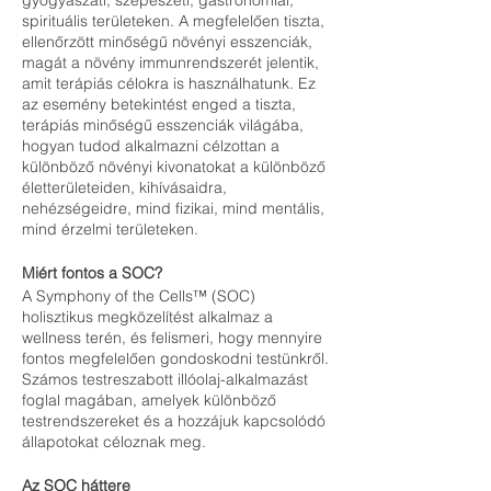
gyógyászati, szépészeti, gastronómiai,
spirituális területeken. A megfelelően tiszta,
ellenőrzött minőségű növényi esszenciák,
magát a növény immunrendszerét jelentik,
amit terápiás célokra is használhatunk. Ez
az esemény betekintést enged a tiszta,
terápiás minőségű esszenciák világába,
hogyan tudod alkalmazni célzottan a
különböző növényi kivonatokat a különböző
életterületeiden, kihívásaidra,
nehézségeidre, mind fizikai, mind mentális,
mind érzelmi területeken.
Miért fontos a SOC?
A Symphony of the Cells™ (SOC)
holisztikus megközelítést alkalmaz a
wellness terén, és felismeri, hogy mennyire
fontos megfelelően gondoskodni testünkről.
Számos testreszabott illóolaj-alkalmazást
foglal magában, amelyek különböző
testrendszereket és a hozzájuk kapcsolódó
állapotokat céloznak meg.
Az SOC háttere