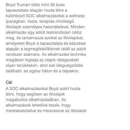
Boyd Truman több mint 26 éves
tapasztalata alapján hozta létre a
különböző SOC alkalmazásokat a wellness
iparágban, tiszta, terápiás minőségű
illóolajok személyes használatával. Minden
alkalmazás egy adott testrendszert céloz
meg, és tartalmazza azokat az illóolajokat,
amelyeket Boyd a tapasztalata és képzései
alapján a legmegfelelőbbnek talált az adott
rendszer számára. Az alkalmazási technika
magában foglalja az olajok rétegezését
olyan területeken, ahol sok idegvégződés
található: az egész háton és a talpakon.
Cél
A SOC alkalmazásokat Boyd azért hozta
létre, hogy segítsen az illóolajok
magabiztos alkalmazásában. Az
alkalmazások lehetővé teszik, hogy
megtapasztaljuk és megosszuk az illóolajok
erejét. Önmagunkon vagy másokon is
elvégezhetőek, ami azt jelenti, hogy
csapatunk vagy üzletünk növekedését is