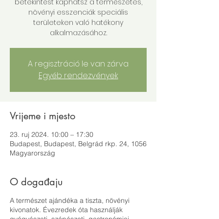
betekintést kaphatsz a természetes,
növényi esszenciák speciális
területeken való hatékony
alkalmazásához.
A regisztráció le van zárva
Egyéb rendezvények
Vrijeme i mjesto
23. ruj 2024. 10:00 – 17:30
Budapest, Budapest, Belgrád rkp. 24, 1056
Magyarország
O događaju
A természet ajándéka a tiszta, növényi
kivonatok. Évezredek óta használják