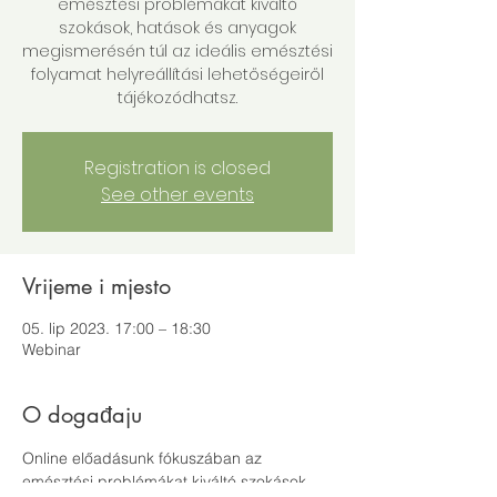
emésztési problémákat kiváltó
szokások, hatások és anyagok
megismerésén túl az ideális emésztési
folyamat helyreállítási lehetőségeiről
tájékozódhatsz.
Registration is closed
See other events
Vrijeme i mjesto
05. lip 2023. 17:00 – 18:30
Webinar
O događaju
Online előadásunk fókuszában az 
emésztési problémákat kiváltó szokások, 