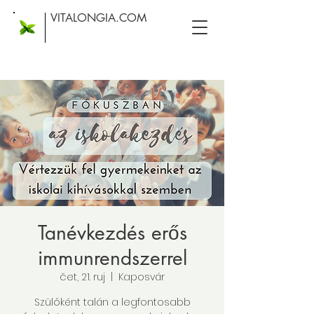
VITALONGIA.COM
Tanévkezdés erős
immunrendszerrel
čet, 21. ruj
  |  
Kaposvár
Szülőként talán a legfontosabb