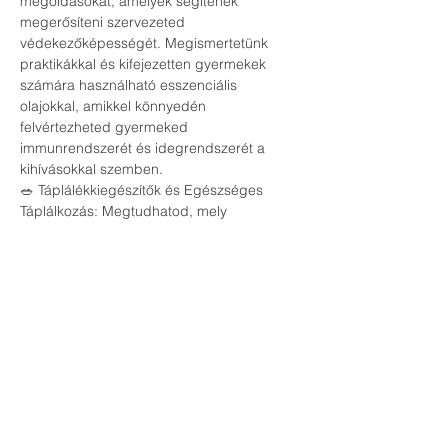
megoldásokat, amelyek segítenek 
megerősíteni szervezeted 
védekezőképességét. Megismertetünk 
praktikákkal és kifejezetten gyermekek 
számára használható esszenciális 
olajokkal, amikkel könnyedén 
felvértezheted gyermeked 
immunrendszerét és idegrendszerét a 
kihívásokkal szemben. 
🥗 Táplálékkiegészítők és Egészséges 
Táplálkozás: Megtudhatod, mely 
táplálékkiegészítők és ételek segíthetnek a 
megfelelő immunműködés fenntartásában. 
Ismerj meg olyan étrendi szempontokat, 
amelyek segítenek növelni az 
immunrendszer hatékonyságát, és 
támogatják a szervezeted természetes 
védekezőképességét.
🌿 Csatlakozz hozzánk Kaposváron, és 
indítsd el az immunerősítés útját 
természetes módon!
Tegyél az egészségedért és erősítsd meg 