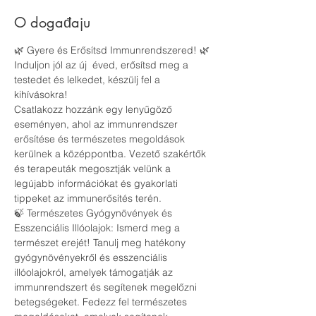
O događaju
🌿 Gyere és Erősítsd Immunrendszered! 🌿
Induljon jól az új  éved, erősítsd meg a 
testedet és lelkedet, készülj fel a 
kihívásokra!
Csatlakozz hozzánk egy lenyűgöző 
eseményen, ahol az immunrendszer 
erősítése és természetes megoldások 
kerülnek a középpontba. Vezető szakértők 
és terapeuták megosztják velünk a 
legújabb információkat és gyakorlati 
tippeket az immunerősítés terén.
🍃 Természetes Gyógynövények és 
Esszenciális Illóolajok: Ismerd meg a 
természet erejét! Tanulj meg hatékony 
gyógynövényekről és esszenciális 
illóolajokról, amelyek támogatják az 
immunrendszert és segítenek megelőzni 
betegségeket. Fedezz fel természetes 