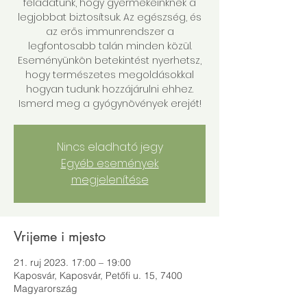
feladatunk, hogy gyermekeinknek a
legjobbat biztosítsuk. Az egészség, és
az erős immunrendszer a
legfontosabb talán minden közül.
Eseményünkön betekintést nyerhetsz,
hogy természetes megoldásokkal
hogyan tudunk hozzájárulni ehhez.
Ismerd meg a gyógynövények erejét!
Nincs eladható jegy
Egyéb események
megjelenítése
Vrijeme i mjesto
21. ruj 2023. 17:00 – 19:00
Kaposvár, Kaposvár, Petőfi u. 15, 7400
Magyarország