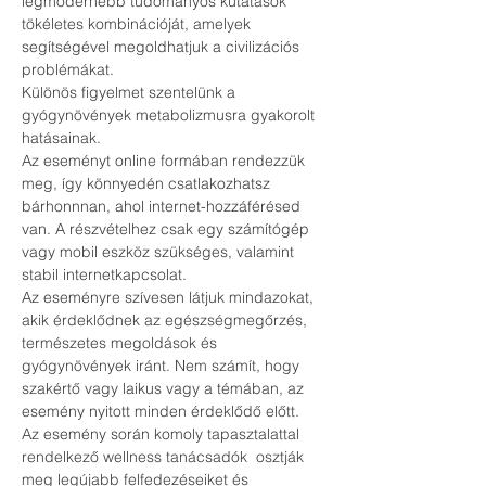
legmodernebb tudományos kutatások 
tökéletes kombinációját, amelyek 
segítségével megoldhatjuk a civilizációs 
problémákat. 
Különös figyelmet szentelünk a 
gyógynövények metabolizmusra gyakorolt 
hatásainak.
Az eseményt online formában rendezzük 
meg, így könnyedén csatlakozhatsz 
bárhonnnan, ahol internet-hozzáférésed 
van. A részvételhez csak egy számítógép 
vagy mobil eszköz szükséges, valamint 
stabil internetkapcsolat.
Az eseményre szívesen látjuk mindazokat, 
akik érdeklődnek az egészségmegőrzés, 
természetes megoldások és 
gyógynövények iránt. Nem számít, hogy 
szakértő vagy laikus vagy a témában, az 
esemény nyitott minden érdeklődő előtt.
Az esemény során komoly tapasztalattal 
rendelkező wellness tanácsadók  osztják 
meg legújabb felfedezéseiket és 