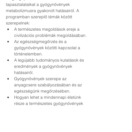
tapasztalataikat a gyógynövények 
metabolizmusra gyakorolt hatásairól. A 
programban szereplő témák között 
szerepelnek:
A természetes megoldások ereje a 
civilizációs problémák megoldásában.
Az egészségmegőrzés és a 
gyógynövények közötti kapcsolat a 
történelemben.
A legújabb tudományos kutatások és 
eredmények a gyógynövények 
hatásairól.
Gyógynövények szerepe az 
anyagcsere szabályozásában és az 
egészségünk megőrzésében.
Hogyan lehet a mindennapi életünk 
része a természetes gyógynövények 
alkalmazása.
Interaktív kérdés-válasz szekció a 
résztvevők kérdéseire.
Az eseményen való részvétel ingyenes, de 