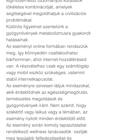
legmodernebb tudományos kutatások 
tökéletes kombinációját, amelyek 
segítségével megoldhatjuk a civilizációs 
problémákat. 
Különös figyelmet szentelünk a 
gyógynövények metabolizmusra gyakorolt 
hatásainak.
Az eseményt online formában rendezzük 
meg, így könnyedén csatlakozhatsz 
bárhonnnan, ahol internet-hozzáférésed 
van. A részvételhez csak egy számítógép 
vagy mobil eszköz szükséges, valamint 
stabil internetkapcsolat.
Az eseményre szívesen látjuk mindazokat, 
akik érdeklődnek az egészségmegőrzés, 
természetes megoldások és 
gyógynövények iránt. Nem számít, hogy 
szakértő vagy laikus vagy a témában, az 
esemény nyitott minden érdeklődő előtt.
Az esemény során komoly tapasztalattal 
rendelkező wellness tanácsadók  osztják 
meg legújabb felfedezéseiket és 