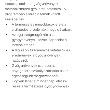
tapasztalataikat a gyógynövények 
metabolizmusra gyakorolt hatásairól. A 
programban szereplő témák között 
szerepelnek:
A természetes megoldások ereje a 
civilizációs problémák megoldásában.
Az egészségmegőrzés és a 
gyógynövények közötti kapcsolat a 
történelemben.
A legújabb tudományos kutatások és 
eredmények a gyógynövények 
hatásairól.
Gyógynövények szerepe az 
anyagcsere szabályozásában és az 
egészségünk megőrzésében.
Hogyan lehet a mindennapi életünk 
része a természetes gyógynövények 
alkalmazása.
Interaktív kérdés-válasz szekció a 
résztvevők kérdéseire.
Az eseményen való részvétel ingyenes, de 