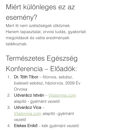
Miért különleges ez az 
esemény?
Mert itt nem szélsőségek ütköznek.
Hanem tapasztalat, orvosi tudás, gyakorlati 
megoldások és valós eredmények 
találkoznak.
Természetes Egészség 
Konferencia – Előadók:
Dr. Tóth Tibor
 – főorvos, sebész, 
baleseti sebész, háziorvos, 2009 Év 
Orvosa
Udvarácz István
 – 
Vitalongia.com
alapító - gyémánt vezető
Udvarácz Vica
 – 
Vitalongia.com
 alapító -gyémánt 
vezető
Elekes Enikő
 – kék gyémánt vezető