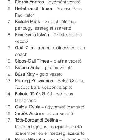
Elekes Andrea
 – gyémánt vezető
Hellebrandt Tímea
 – Access Bars 
Facilitátor
Kisfalvi Márk
 – vállalati jóléti és 
pénzügyi stratégiai szakértő
Kiss Gyula István
 – üzletfejlesztési 
vezető
Gaál Zita
 – tréner, business és team 
coach
Sipos-Gali Tímea
 – platina vezető
Katona Antal
 – platina vezető
Búza Kitty
 – gold vezető
Pallang Zsuzsanna
 – Belső Csoda, 
Access Bars Központ alapító
Fekete-Török Gréti
 – wellness 
tanácsadó
Gálosi Gyula
 – ügyvezető igazgató
Sebők Andrea
 – silver vezető
Tóth-Borbandi Bettina
 – 
táncpedagógus, mozgásfejlesztő 
szakember és érintettségi szakértő
Boros Nikoletta
 – wellness tanácsadó 