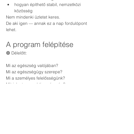
hogyan építhető stabil, nemzetközi 
közösség
Nem mindenki üzletet keres.
De aki igen — annak ez a nap fordulópont 
lehet.
A program felépítése
🟢 Délelőtt:
Mi az egészség valójában?
Mi az egészségügy szerepe?
Mi a személyes felelősségünk?
Mit jelent a proaktív egészség?
🟢 Délután:
Hogyan működnek az illóolajok?
Mit várhatunk tőlük – és mit nem?
Mi a wellness tanácsadó szerepe?
Hogyan válhat mindez hivatássá?