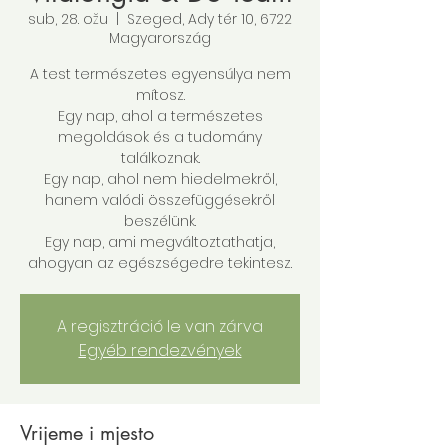
sub, 28. ožu
  |  
Szeged, Ady tér 10, 6722
Magyarország
A test természetes egyensúlya nem
mítosz.
Egy nap, ahol a természetes
megoldások és a tudomány
találkoznak.
Egy nap, ahol nem hiedelmekről,
hanem valódi összefüggésekről
beszélünk.
Egy nap, ami megváltoztathatja,
ahogyan az egészségedre tekintesz.
A regisztráció le van zárva
Egyéb rendezvények
Vrijeme i mjesto