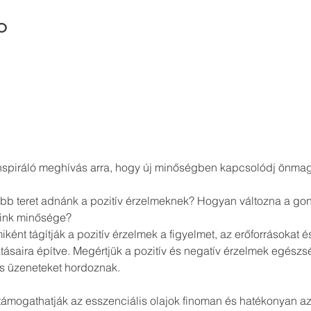
o
nspiráló meghívás arra, hogy új minőségben kapcsolódj önmag
több teret adnánk a pozitív érzelmeknek? Hogyan változna a go
eink minősége?
iként tágítják a pozitív érzelmek a figyelmet, az erőforrásokat 
tásaira építve. Megértjük a pozitív és negatív érzelmek egészség
s üzeneteket hordoznak.
támogathatják az esszenciális olajok finoman és hatékonyan az