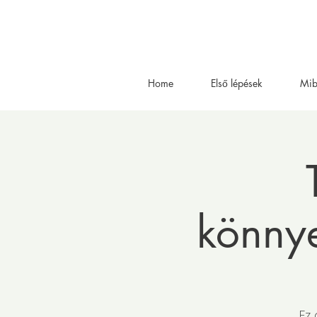
Home
Első lépések
Mib
könnye
Ez