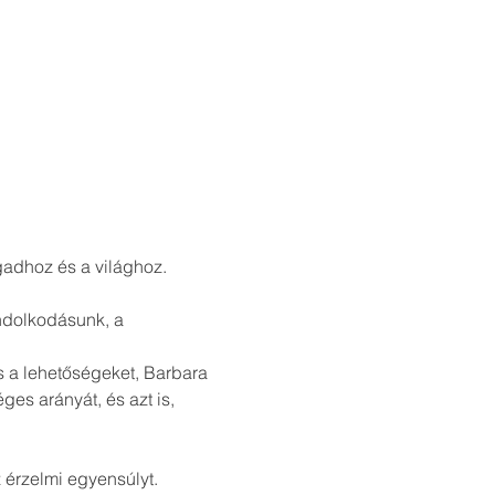
adhoz és a világhoz.
ndolkodásunk, a 
és a lehetőségeket, Barbara 
es arányát, és azt is, 
 érzelmi egyensúlyt.