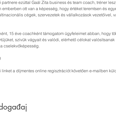
partnere ezúttal Gaál Zita business és team coach, tréner lesz
emberben ott van a képesség, hogy értéket teremtsen és egye
inacionális cégek, szervezetek és vállalkozások vezetőivel, v
ként, 15 éve coachként támogatom ügyfeleimet abban, hogy több
űjüket, szívük vágyait és valódi, elérhető célokat valósítsanak
s a cselekvőképesség.
 
 linket a díjmentes online regisztrációt követően e-mailben kül
 događaj