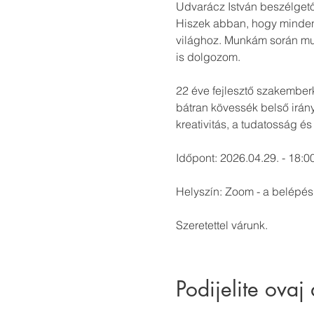
Udvarácz István beszélgető 
Hiszek abban, hogy minden 
világhoz. Munkám során mult
is dolgozom.
22 éve fejlesztő szakember
bátran kövessék belső irányt
kreativitás, a tudatosság é
Időpont: 2026.04.29. - 18:00
Helyszín: Zoom - a belépési
Szeretettel várunk.
Podijelite ovaj