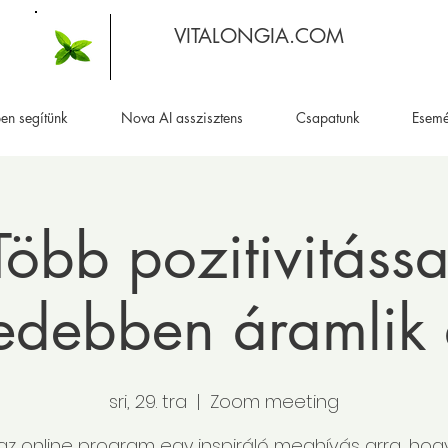
VITALONGIA.COM
en segítünk
Nova AI asszisztens
Csapatunk
Esem
Több pozitivitássa
debben áramlik 
sri, 29. tra
  |  
Zoom meeting
 az online program egy inspiráló meghívás arra, hogy