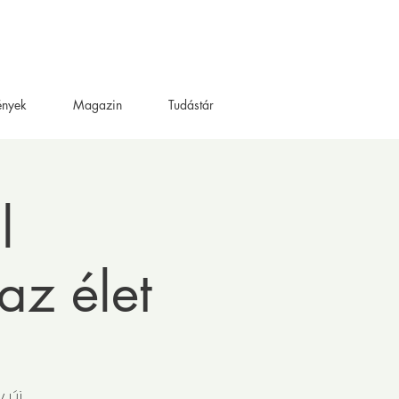
ények
Magazin
Tudástár
l
az élet
 új