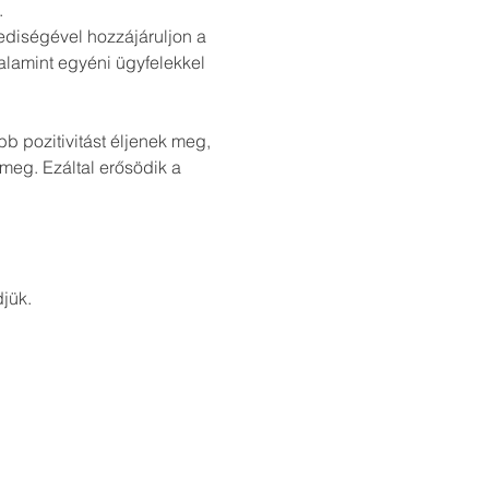
.
diségével hozzájáruljon a 
alamint egyéni ügyfelekkel 
 pozitivitást éljenek meg, 
 meg. Ezáltal erősödik a 
djük.