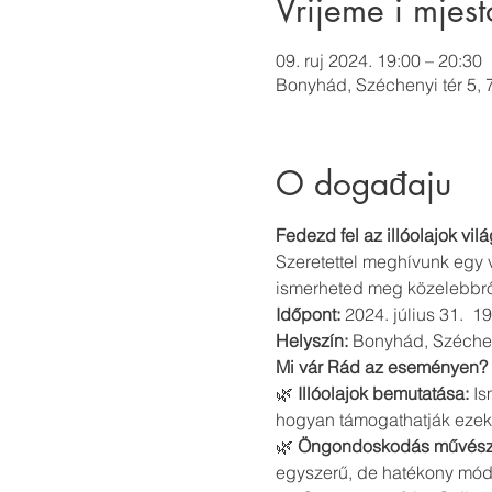
Vrijeme i mjest
09. ruj 2024. 19:00 – 20:30
Bonyhád, Széchenyi tér 5,
O događaju
Fedezd fel az illóolajok vi
Szeretettel meghívunk egy v
ismerheted meg közelebbről
Időpont:
 2024. július 31.  19
Helyszín:
 Bonyhád, Széchen
Mi vár Rád az eseményen?
🌿 
Illóolajok bemutatása:
 I
hogyan támogathatják ezek 
🌿 
Öngondoskodás művész
egyszerű, de hatékony mód