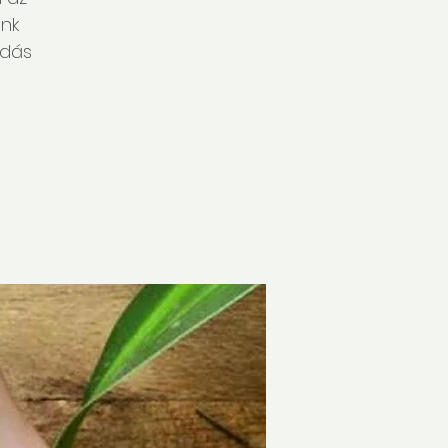
nk
odás