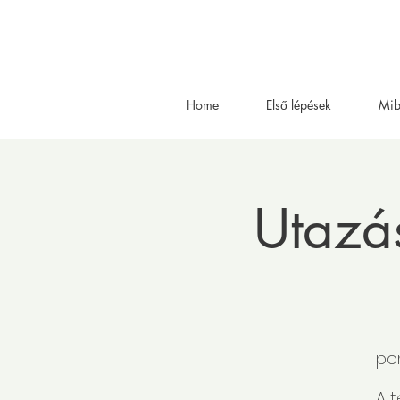
Home
Első lépések
Mib
Utazás
pon
A 