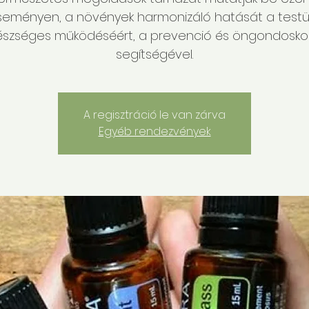
seményen, a növények harmonizáló hatását a testü
szséges működéséért, a prevenció és öngondosk
segítségével.
A regisztráció le van zárva
Egyéb rendezvények