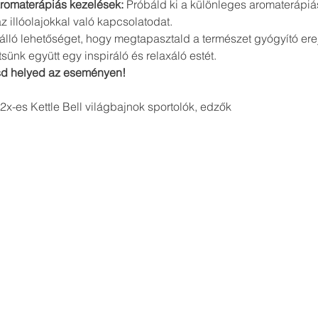
aromaterápiás kezelések:
 Próbáld ki a különleges aromaterápiá
 illóolajokkal való kapcsolatodat.
lló lehetőséget, hogy megtapasztald a természet gyógyító erejét
tsünk együtt egy inspiráló és relaxáló estét.
ítsd helyed az eseményen!
2x-es Kettle Bell világbajnok sportolók, edzők