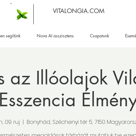
VITALONGIA.COM
en segítünk
Nova AI asszisztens
Csapatunk
Esem
 az Illóolajok V
Esszencia Élmén
, 09. ruj
  |  
Bonyhád, Széchenyi tér 5, 7150 Magyaror
természetes megoldások tárházát mutatjuk be ezen