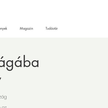
ények
Magazin
Tudástár
ilágába
y
szág
 az