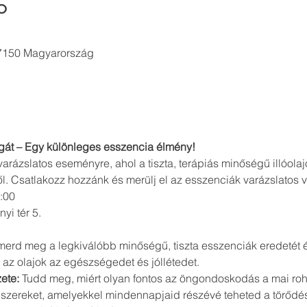
o
 7150 Magyarország
lágát – Egy különleges esszencia élmény!
arázslatos eseményre, ahol a tiszta, terápiás minőségű illóolaj
. Csatlakozz hozzánk és merülj el az esszenciák varázslatos 
:00 
yi tér 5.
smerd meg a legkiválóbb minőségű, tiszta esszenciák eredetét és
az olajok az egészségedet és jóllétedet.
ete:
 Tudd meg, miért olyan fontos az öngondoskodás a mai roh
szereket, amelyekkel mindennapjaid részévé teheted a törődé