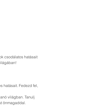
ok csodálatos hatásait 
világában!
 hatásait. Fedezd fel, 
anó világban. Tanulj 
st önmagaddal.