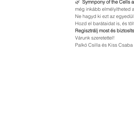
🌿 
 Symnpony of the Cells 
még inkább elmélyítheted az
Ne hagyd ki ezt az egyedülá
Hozd el barátaidat is, és töl
Regisztrálj most és biztos
Várunk szeretettel!
Palkó Csilla és Kiss Csaba 