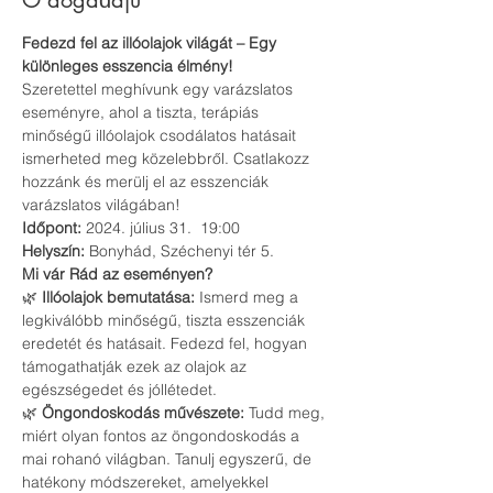
O događaju
Fedezd fel az illóolajok világát – Egy 
különleges esszencia élmény!
Szeretettel meghívunk egy varázslatos 
eseményre, ahol a tiszta, terápiás 
minőségű illóolajok csodálatos hatásait 
ismerheted meg közelebbről. Csatlakozz 
hozzánk és merülj el az esszenciák 
varázslatos világában!
Időpont:
 2024. július 31.  19:00 
Helyszín:
 Bonyhád, Széchenyi tér 5.
Mi vár Rád az eseményen?
🌿 
Illóolajok bemutatása:
 Ismerd meg a 
legkiválóbb minőségű, tiszta esszenciák 
eredetét és hatásait. Fedezd fel, hogyan 
támogathatják ezek az olajok az 
egészségedet és jóllétedet.
🌿 
Öngondoskodás művészete:
 Tudd meg, 
miért olyan fontos az öngondoskodás a 
mai rohanó világban. Tanulj egyszerű, de 
hatékony módszereket, amelyekkel 