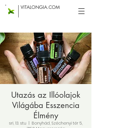
VITALONGIA.COM
Utazás az Illóolajok
Világába Esszencia
Élmény
sri, 13. stu
  |  
Bonyhád, Széchenyi tér 5,