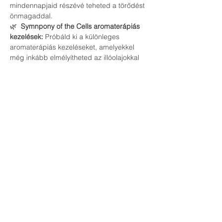
mindennapjaid részévé teheted a törődést 
önmagaddal.
🌿 
 Symnpony of the Cells aromaterápiás 
kezelések:
 Próbáld ki a különleges 
aromaterápiás kezeléseket, amelyekkel 
még inkább elmélyítheted az illóolajokkal 
való kapcsolatodat.
Ne hagyd ki ezt az egyedülálló 
lehetőséget, hogy megtapasztald a 
természet gyógyító erejét és feltöltődj 
energiával! Hozd el barátaidat is, és 
töltsünk együtt egy inspiráló és relaxáló 
estét.
Regisztrálj most és biztosítsd helyed az 
eseményen!
Várunk szeretettel!
Palkó Csilla és Kiss Csaba 2x-es Kettle Bell 
világbajnok sportolók, edzők