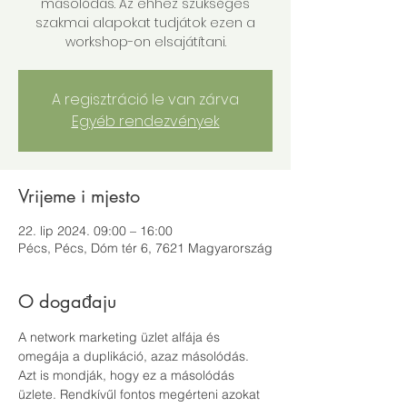
másolódás. Az ehhez szükséges
szakmai alapokat tudjátok ezen a
workshop-on elsajátítani.
A regisztráció le van zárva
Egyéb rendezvények
Vrijeme i mjesto
22. lip 2024. 09:00 – 16:00
Pécs, Pécs, Dóm tér 6, 7621 Magyarország
O događaju
A network marketing üzlet alfája és 
omegája a duplikáció, azaz másolódás. 
Azt is mondják, hogy ez a másolódás 
üzlete. Rendkívűl fontos megérteni azokat 