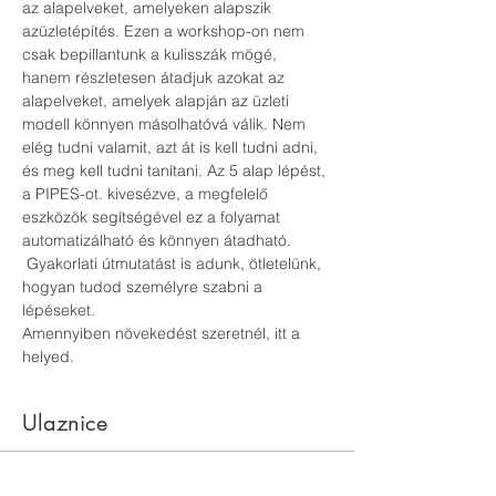
az alapelveket, amelyeken alapszik 
azüzletépítés. Ezen a workshop-on nem 
csak bepillantunk a kulisszák mögé, 
hanem részletesen átadjuk azokat az 
alapelveket, amelyek alapján az üzleti 
modell könnyen másolhatóvá válik. Nem 
elég tudni valamit, azt át is kell tudni adni, 
és meg kell tudni tanítani. Az 5 alap lépést, 
a PIPES-ot. kivesézve, a megfelelő 
eszközök segítségével ez a folyamat 
automatizálható és könnyen átadható. 
 Gyakorlati útmutatást is adunk, ötletelünk, 
hogyan tudod személyre szabni a 
lépéseket.
Amennyiben növekedést szeretnél, itt a 
helyed.
Ulaznice
Vrsta ulaznice